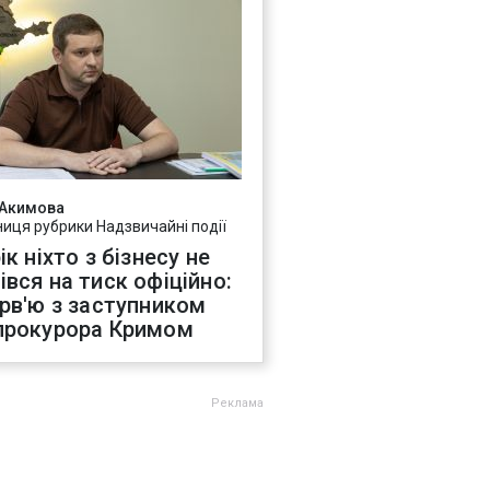
 Акимова
ниця рубрики Надзвичайні події
ік ніхто з бізнесу не
івся на тиск офіційно:
ерв'ю з заступником
прокурора Кримом