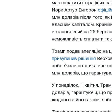
має сплатити штрафних сан
Йорк Артур Енгорон
офіці
млн доларів після того, як
власним капіталом. Крайні
встановлений на 25 березн
неможливість сплатити так
Трамп подав апеляцію на ц
призупинив рішення
Верхов
зобов'язав політика внест
млн доларів, що гарантувал
У понеділок, 1 квітня, Трам
доларів, гарантуючи, що 
жодного з його активів або 
Термінові та важливі повід