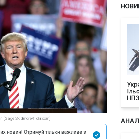
НОВИ
Укр
Іль
НПЗ
(Gage Skidmore/flickr.com)
АНАЛ
их новин! Отримуй тільки важливе з