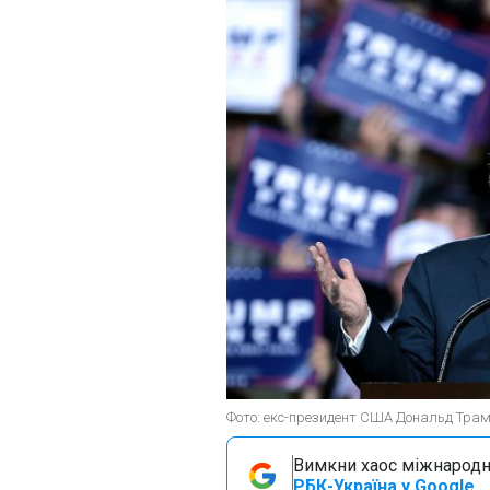
Фото: екс-президент США Дональд Трамп 
Вимкни хаос міжнародн
РБК-Україна у Google