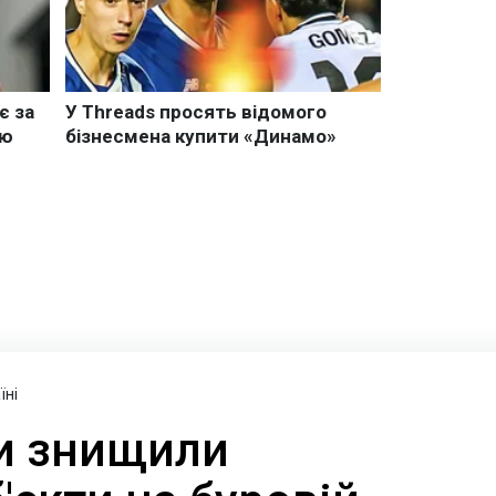
їні
и знищили