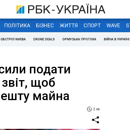
ПОЛІТИКА
БІЗНЕС
ЖИТТЯ
СПОРТ
WAVE
S
ОБСТРІЛ КИЄВА
DRONE DEALS
ОРМУЗЬКА ПРОТОКА
ВІЙНА В УКРАЇНІ
сили подати
звіт, щоб
решту майна
2 хв