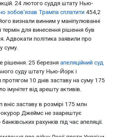
кцій. 24 лютого суддя штату Нью-
йно зобов'язав Трампа сплатити
454,2
 його визнали винним у маніпулюванні
й термін для винесення рішення був
я. Адвокати політика заявили про
у суму.
е рішення. 25 березня
апеляційний суд
ного суду штату Нью-Йорк і
и протягом 10 днів заставу на суму 175
о імунітет від арешту активів.
п вніс заставу в розмірі 175 млн
прокурор Джеймс не заарештує
банківських рахунків під час апеляції.
омлення про війну Росії проти України