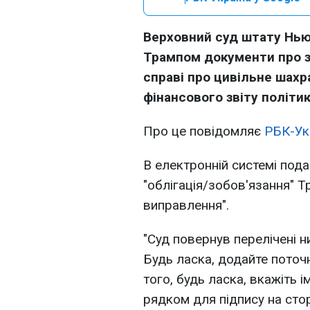
Верховний суд штату Нью
Трампом документи про з
справі про цивільне шахр
фінансового звіту політик
Про це повідомляє
РБК-Ук
В електронній системі под
"облігація/зобов'язання" Т
виправлення".
"Суд повернув перелічені н
Будь ласка, додайте поточн
того, будь ласка, вкажіть 
рядком для підпису на стор