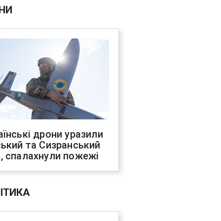
НИ
аїнські дрони уразили
ський та Сизранський
, спалахнули пожежі
ІТИКА