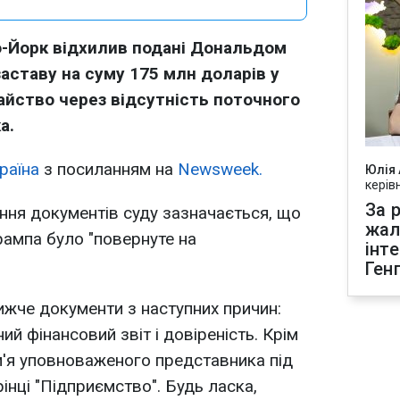
-Йорк відхилив подані Дональдом
аставу на суму 175 млн доларів у
айство через відсутність поточного
а.
раїна
з посиланням на
Newsweek.
Юлія
керів
За р
ання документів суду зазначається, що
жал
рампа було "повернуте на
інт
Ген
ижче документи з наступних причин:
ий фінансовий звіт і довіреність. Крім
ім'я уповноваженого представника під
інці "Підприємство". Будь ласка,