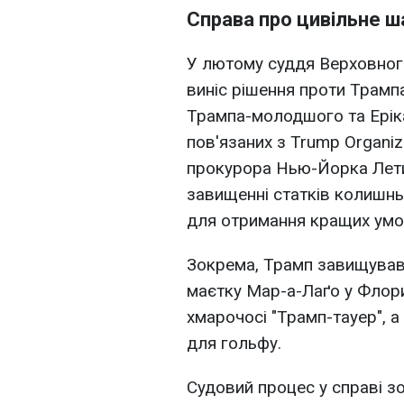
Справа про цивільне 
У лютому суддя Верховног
виніс рішення проти Трампа
Трампа-молодшого та Еріка 
пов'язаних з Trump Organiz
прокурора Нью-Йорка Лети
завищенні статків колишнь
для отримання кращих умо
Зокрема, Трамп завищував 
маєтку Мар-а-Лаґо у Флори
хмарочосі "Трамп-тауер", а 
для гольфу.
Судовий процес у справі зо