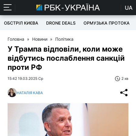
UA
ОБСТРІЛ КИЄВА
DRONE DEALS
ОРМУЗЬКА ПРОТОКА
Головна
»
Новини
»
Політика
У Трампа відповіли, коли може
відбутись послаблення санкцій
проти РФ
15:42 19.03.2025 Ср
2 хв
НАТАЛІЯ КАВА