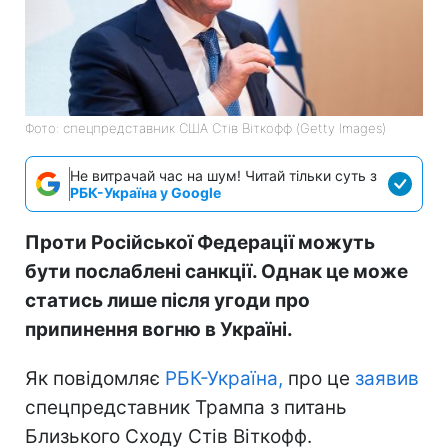
Фото: спецпредставник США Стів Віткофф (Getty Images)
Не витрачай час на шум! Читай тільки суть з
РБК-Україна у Google
Проти Російської Федерації можуть
бути послаблені санкції. Однак це може
статись лише після угоди про
припинення вогню в Україні.
Як повідомляє
РБК-Україна,
про це
заявив
спецпредставник Трампа з питань
Близького Сходу Стів Віткофф.