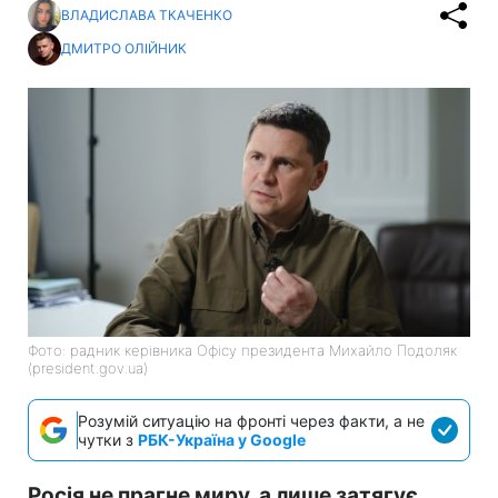
ВЛАДИСЛАВА ТКАЧЕНКО
ДМИТРО ОЛІЙНИК
Фото: радник керівника Офісу президента Михайло Подоляк
(president.gov.ua)
Розумій ситуацію на фронті через факти, а не
чутки з
РБК-Україна у Google
Росія не прагне миру, а лише затягує