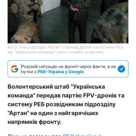
Фото: спецпідрозділ "Артан" отримав дрони та системи РЕБ
від "Української команди" (прес-служба ініціативи)
Розумій ситуацію на фронті через факти, а не
чутки з
РБК-Україна у Google
Волонтерський штаб "Українська
команда" передав партію FPV-дронів та
систему РЕБ розвідникам підрозділу
"Артан" на один з найгарячіших
напрямків фронту.