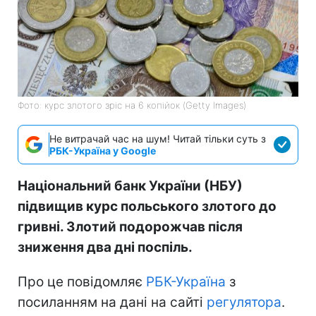
Фото: курс злотого зріс на 6 копійок (Getty Images)
Не витрачай час на шум! Читай тільки суть з
РБК-Україна у Google
Національний банк України (НБУ)
підвищив курс польського злотого до
гривні. Злотий подорожчав після
зниження два дні поспіль.
Про це повідомляє
РБК-Україна
з
посиланням на дані на сайті
регулятора
.