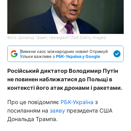
Фото: Дональд Трамп, президент США (Getty Images)
Вимкни хаос міжнародних новин! Отримуй
тільки важливе з
РБК-Україна у Google
Російський диктатор Володимир Путін
не повинен наближатися до Польщі в
контексті його атак дронами і ракетами.
Про це повідомляє
РБК-Україна
з
посиланням на
заяву
президента США
Дональда Трампа.