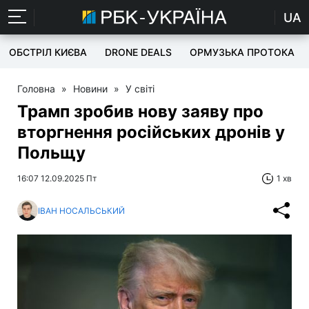
UA
ОБСТРІЛ КИЄВА
DRONE DEALS
ОРМУЗЬКА ПРОТОКА
Головна
»
Новини
»
У світі
Трамп зробив нову заяву про
вторгнення російських дронів у
Польщу
16:07 12.09.2025 Пт
1 хв
ІВАН НОСАЛЬСЬКИЙ