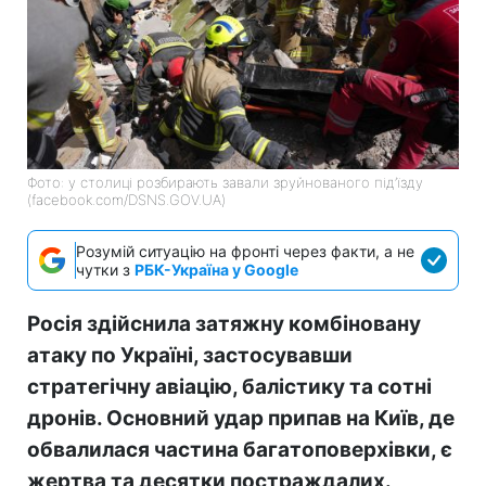
Фото: у столиці розбирають завали зруйнованого під’їзду
(facebook.com/DSNS.GOV.UA)
Розумій ситуацію на фронті через факти, а не
чутки з
РБК-Україна у Google
Росія здійснила затяжну комбіновану
атаку по Україні, застосувавши
стратегічну авіацію, балістику та сотні
дронів. Основний удар припав на Київ, де
обвалилася частина багатоповерхівки, є
жертва та десятки постраждалих.