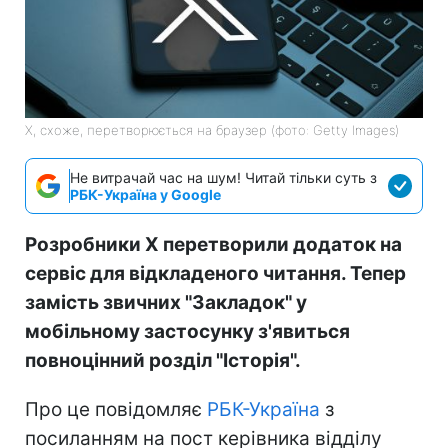
X, схоже, перетворюється на браузер (фото: Getty Images)
Не витрачай час на шум! Читай тільки суть з
РБК-Україна у Google
Розробники X перетворили додаток на
сервіс для відкладеного читання. Тепер
замість звичних "Закладок" у
мобільному застосунку з'явиться
повноцінний розділ "Історія".
Про це повідомляє
РБК-Україна
з
посиланням на пост керівника відділу