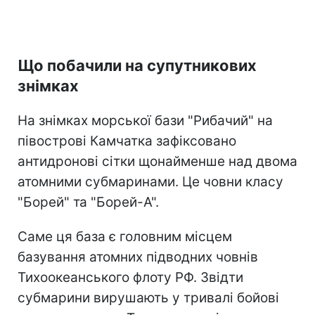
Що побачили на супутникових
знімках
На знімках морської бази "Рибачий" на
півострові Камчатка зафіксовано
антидронові сітки щонайменше над двома
атомними субмаринами. Це човни класу
"Борей" та "Борей-А".
Саме ця база є головним місцем
базування атомних підводних човнів
Тихоокеанського флоту РФ. Звідти
субмарини вирушають у тривалі бойові