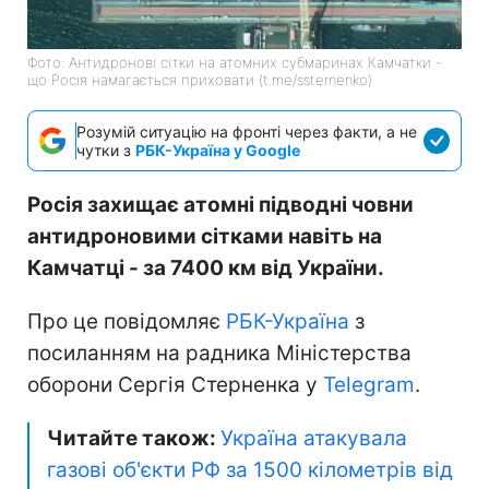
Фото: Антидронові сітки на атомних субмаринах Камчатки -
що Росія намагається приховати (t.me/ssternenko)
Розумій ситуацію на фронті через факти, а не
чутки з
РБК-Україна у Google
Росія захищає атомні підводні човни
антидроновими сітками навіть на
Камчатці - за 7400 км від України.
Про це повідомляє
РБК-Україна
з
посиланням на радника Міністерства
оборони Сергія Стерненка у
Telegram
.
Читайте також:
Україна атакувала
газові об'єкти РФ за 1500 кілометрів від