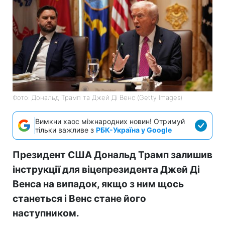
Фото: Дональд Трамп та Джей Ді Венс (Getty Images)
Вимкни хаос міжнародних новин! Отримуй
тільки важливе з
РБК-Україна у Google
Президент США Дональд Трамп залишив
інструкції для віцепрезидента Джей Ді
Венса на випадок, якщо з ним щось
станеться і Венс стане його
наступником.