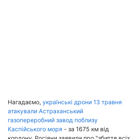
Нагадаємо,
українські дрони 13 травня
атакували Астраханський
газопереробний завод поблизу
Каспійського моря
- за 1675 км від
кордону. Росіяни заявили про "збиття всіх