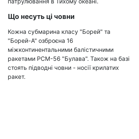
патрулювання в Тихому океані.
Що несуть ці човни
Кожна субмарина класу "Борей" та
"Борей-А" озброєна 16
міжконтинентальними балістичними
ракетами РСМ-56 "Булава". Також на базі
стоять підводні човни - носії крилатих
ракет.