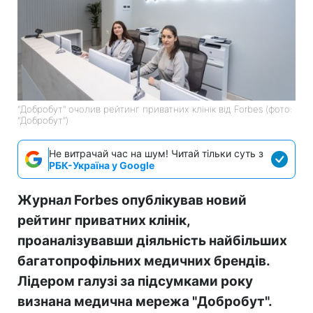
"Добробут" очолив рейтинг приватних клінік від Forbes (фото:
"Добробут”)
Не витрачай час на шум! Читай тільки суть з
РБК-Україна у Google
Журнал Forbes опублікував новий
рейтинг приватних клінік,
проаналізувавши діяльність найбільших
багатопрофільних медичних брендів.
Лідером галузі за підсумками року
визнана медична мережа "Добробут".