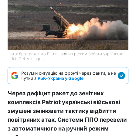
Фото: брак ракет до Patriot змінив режим роботи української
ППО (Getty Images)
Розумій ситуацію на фронті через факти, а не
чутки з
РБК-Україна у Google
Через дефіцит ракет до зенітних
комплексів Patriot українські військові
змушені змінювати тактику відбиття
повітряних атак. Системи ППО перевели
з автоматичного на ручний режим