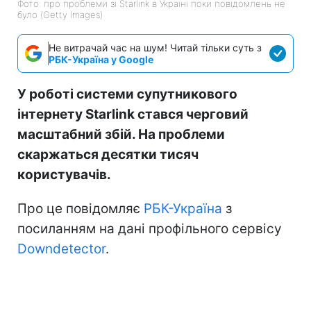
Фото: про проблеми зі Starlink в Україні поки повідомлень не
було (Getty Images)
Не витрачай час на шум! Читай тільки суть з
РБК-Україна у Google
У роботі системи супутникового
інтернету Starlink стався черговий
масштабний збій. На проблеми
скаржаться десятки тисяч
користувачів.
Про це повідомляє
РБК-Україна
з
посиланням на дані профільного сервісу
Downdetector
.