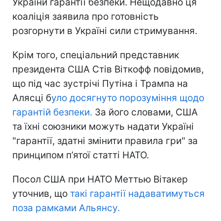
України гарантії безпеки. Нещодавно ця
коаліція заявила про готовність
розгорнути в Україні сили стримування.
Крім того, спеціальний представник
президента США Стів Віткофф повідомив,
що під час зустрічі Путіна і Трампа на
Алясці б
уло досягнуто порозуміння щодо
гарантій безпеки.
За його словами, США
та їхні союзники можуть надати Україні
"гарантії, здатні змінити правила гри" за
принципом п’ятої статті НАТО.
Посол США при НАТО Меттью Вітакер
уточнив, що
такі гарантії надаватимуться
поза рамками Альянсу.