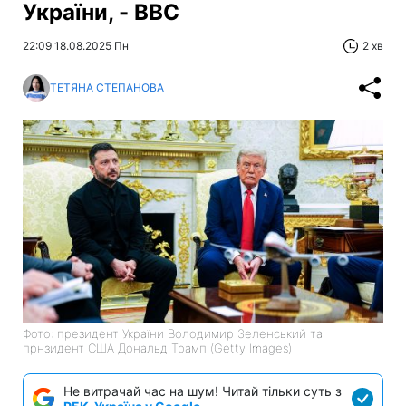
України, - BBC
22:09 18.08.2025 Пн
2 хв
ТЕТЯНА СТЕПАНОВА
Фото: президент України Володимир Зеленський та
прнзидент США Дональд Трамп (Getty Images)
Не витрачай час на шум! Читай тільки суть з