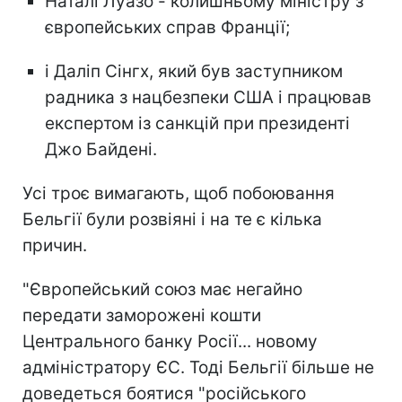
Наталі Луазо - колишньому міністру з
європейських справ Франції;
і Даліп Сінгх, який був заступником
радника з нацбезпеки США і працював
експертом із санкцій при президенті
Джо Байдені.
Усі троє вимагають, щоб побоювання
Бельгії були розвіяні і на те є кілька
причин.
"Європейський союз має негайно
передати заморожені кошти
Центрального банку Росії... новому
адміністратору ЄС. Тоді Бельгії більше не
доведеться боятися "російського