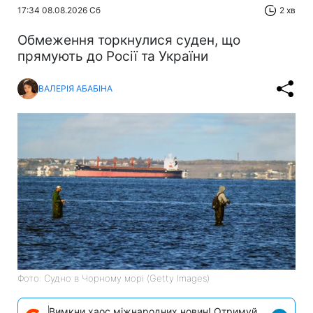
17:34 08.08.2026 Сб
2 хв
Обмеження торкнулися суден, що
прямують до Росії та України
ВАЛЕРІЯ АБАБІНА
Фото: Судно в Чорному морі (Getty Images)
Вимкни хаос міжнародних новин! Отримуй