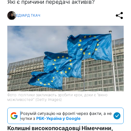
Які є причини передачі активів?
ЕДУАРД ТКАЧ
Фото: політики закликають зробити крок, доки є "вікно
можливостей" (Getty Images)
Розумій ситуацію на фронті через факти, а не
чутки з
РБК-Україна у Google
Колишні високопосадовці Німеччини,