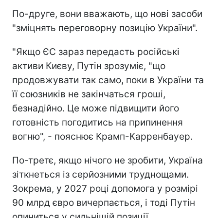
По-друге, вони вважають, що нові засоби
"зміцнять переговорну позицію України".
"Якщо ЄС зараз передасть російські
активи Києву, Путін зрозуміє, "що
продовжувати так само, поки в України та
її союзників не закінчаться гроші,
безнадійно. Це може підвищити його
готовність погодитись на припинення
вогню", - пояснює Крамп-Карренбауер.
По-третє, якщо нічого не зробити, Україна
зіткнеться із серйозними труднощами.
Зокрема, у 2027 році допомога у розмірі
90 млрд євро вичерпається, і тоді Путін
опиниться у сильнішій позиції.