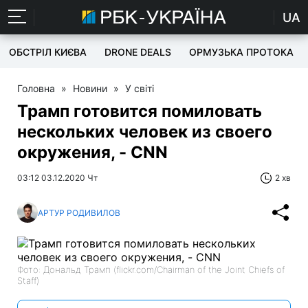
UA
ОБСТРІЛ КИЄВА
DRONE DEALS
ОРМУЗЬКА ПРОТОКА
Головна
»
Новини
»
У світі
Трамп готовится помиловать
нескольких человек из своего
окружения, - CNN
03:12 03.12.2020 Чт
2 хв
АРТУР РОДИВИЛОВ
Фото: Дональд Трамп (flickr.com/Chairman of the Joint Chiefs of
Staff)