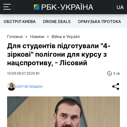
UA
ОБСТРІЛ КИЄВА
DRONE DEALS
ОРМУЗЬКА ПРОТОКА
Головна
»
Новини
»
Війна в Україні
Для студентів підготували "4-
зіркові" полігони для курсу з
нацспротиву, - Лісовий
15:09 08.07.2025 Вт
3 хв
СЕРГІЙ ПИШКІН