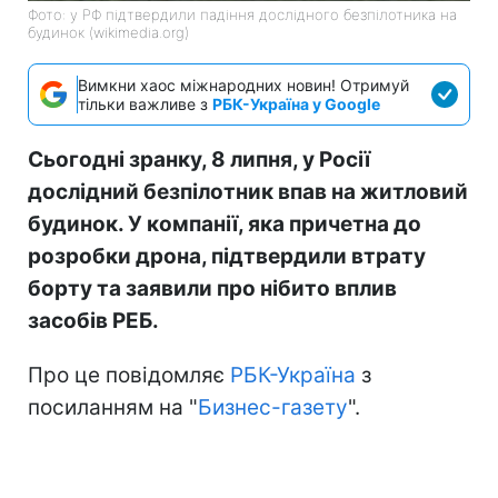
Фото: у РФ підтвердили падіння дослідного безпілотника на
будинок (wikimedia.org)
Вимкни хаос міжнародних новин! Отримуй
тільки важливе з
РБК-Україна у Google
Сьогодні зранку, 8 липня, у Росії
дослідний безпілотник впав на житловий
будинок. У компанії, яка причетна до
розробки дрона, підтвердили втрату
борту та заявили про нібито вплив
засобів РЕБ.
Про це повідомляє
РБК-Україна
з
посиланням на "
Бизнес-газету
".