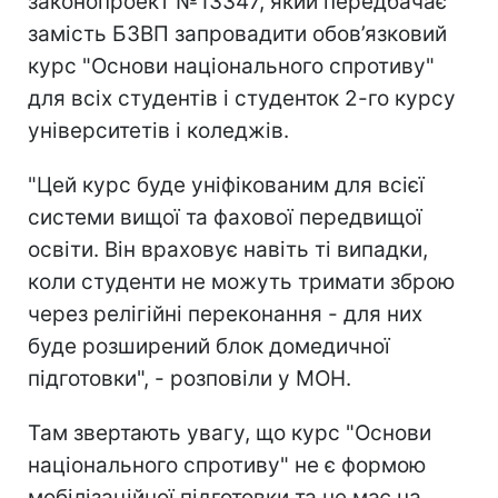
законопроект №13347, який передбачає
замість БЗВП запровадити обов’язковий
курс "Основи національного спротиву"
для всіх студентів і студенток 2-го курсу
університетів і коледжів.
"Цей курс буде уніфікованим для всієї
системи вищої та фахової передвищої
освіти. Він враховує навіть ті випадки,
коли студенти не можуть тримати зброю
через релігійні переконання - для них
буде розширений блок домедичної
підготовки", - розповіли у МОН.
Там звертають увагу, що курс "Основи
національного спротиву" не є формою
мобілізаційної підготовки та не має на