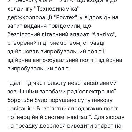
У прес-службі АТ "УЗГА", що входить до
холдингу "Технодинаміка"
держкорпорації "Ростех", у відповідь на
запит видання повідомили, що
безпілотний літальний апарат "Альтіус",
створений підприємством, справді
здійснював випробувальний політ і
здійснив випробувальний політ і здійснив
випробувальний політ.
"Далі під час польоту невстановленими
зовнішніми засобами радіоелектронної
боротьби було порушено супутникову
навігацію. Безпілотник продовжив політ
по інерційній системі навігації. Для заходу
на посадку довелося виводити апарат на