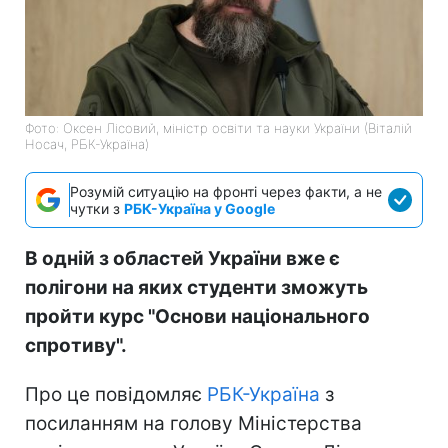
Фото: Оксен Лісовий, міністр освіти та науки України (Віталій
Носач, РБК-Україна)
Розумій ситуацію на фронті через факти, а не
чутки з
РБК-Україна у Google
В одній з областей України вже є
полігони на яких студенти зможуть
пройти курс "Основи національного
спротиву".
Про це повідомляє
РБК-Україна
з
посиланням на голову Міністерства