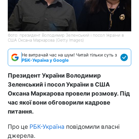
Фото: президент Володимир Зеленський і посол України в
США Оксана Маркарова (Getty Images)
Не витрачай час на шум! Читай тільки суть з
РБК-Україна у Google
Президент України Володимир
Зеленський і посол України в США
Оксана Маркарова провели розмову. Під
час якої вони обговорили кадрове
питання.
Про це
РБК-Україна
повідомили власні
джерела.