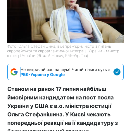
Фото: Ольга Стефанішина, віцепрем'єр-міністр з питань
європейської та євроатлантичної інтеграції України - міністр
юстиції України (Віталій Носач, РБК-Україна)
Не витрачай час на шум! Читай тільки суть з
РБК-Україна у Google
Станом на ранок 17 липня найбільш
ймовірним кандидатом на пост посла
України у США є в.о. міністра юстиції
Ольга Стефанішина. У Києві чекають
попередньої реакції на її кандидатуру з