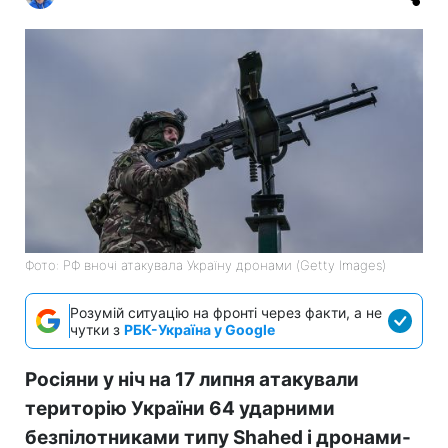
Фото: РФ вночі атакувала Україну дронами (Getty Images)
Розумій ситуацію на фронті через факти, а не
чутки з
РБК-Україна у Google
Росіяни у ніч на 17 липня атакували
територію України 64 ударними
безпілотниками типу Shahed і дронами-