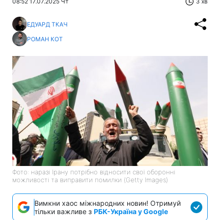
08:52 17.07.2025 Чт
3 хв
ЕДУАРД ТКАЧ
РОМАН КОТ
Фото: наразі Ірану потрібно відносити свої оборонні
можливості та виправити помилки (Getty Images)
Вимкни хаос міжнародних новин! Отримуй
тільки важливе з
РБК-Україна у Google