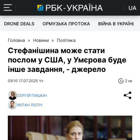
UA
DRONE DEALS
ОРМУЗЬКА ПРОТОКА
ВІЙНА В УКРАЇНІ
Головна
»
Новини
»
Політика
Стефанішина може стати
послом у США, у Умєрова буде
інше завдання, - джерело
09:10 17.07.2025 Чт
2 хв
СЕРГІЙ ПИШКІН
МІЛАН ЛЄЛІЧ