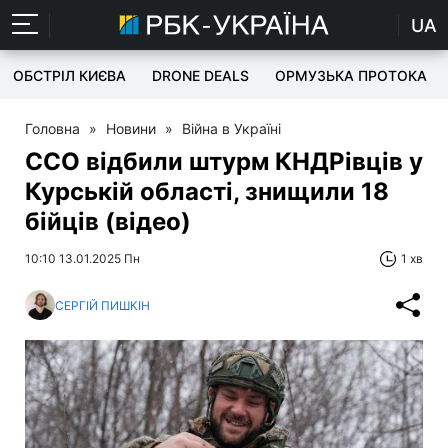
UA
ОБСТРІЛ КИЄВА
DRONE DEALS
ОРМУЗЬКА ПРОТОКА
Головна
»
Новини
»
Війна в Україні
ССО відбили штурм КНДРівців у
Курській області, знищили 18
бійців (відео)
10:10 13.01.2025 Пн
1 хв
СЕРГІЙ ПИШКІН