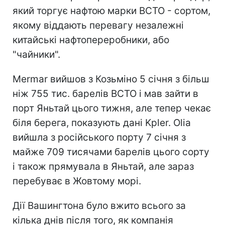
який торгує нафтою марки ВСТО - сортом,
якому віддають перевагу незалежні
китайські нафтопереробники, або
"чайники".
Mermar вийшов з Козьміно 5 січня з більш
ніж 755 тис. барелів ВСТО і мав зайти в
порт Яньтай цього тижня, але тепер чекає
біля берега, показують дані Kpler. Olia
вийшла з російського порту 7 січня з
майже 709 тисячами барелів цього сорту
і також прямувала в Яньтай, але зараз
перебуває в Жовтому морі.
Дії Вашингтона було вжито всього за
кілька днів після того, як компанія