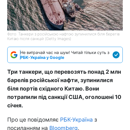
Фото: Танкери з російською нафтою зупинилися біля берегів
Китаю після санкцій (Getty Images)
Не витрачай час на шум! Читай тільки суть з
РБК-Україна у Google
Три танкери, що перевозять понад 2 млн
барелів російської нафти, зупинилися
біля портів східного Китаю. Вони
потрапили під санкції США, оголошені 10
січня.
Про це повідомляє
РБК-Україна
з
посиланням на
Bloomberg
.