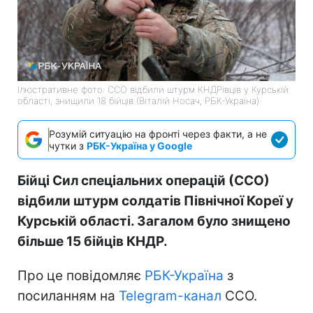
Ілюстративне фото: ССО відбили штурм КНДРівців у Курській
області, знищили 18 бійців (Віталій Носач, РБК-Україна)
Розумій ситуацію на фронті через факти, а не
чутки з
РБК-Україна у Google
Бійці Сил спеціальних операцій (ССО)
відбили штурм солдатів Північної Кореї у
Курській області. Загалом було знищено
більше 15 бійців КНДР.
Про це повідомляє
РБК-Україна
з
посиланням на
Telegram-канал
ССО.