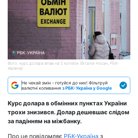
Фото: курс долара впав на 5 копійок (Віталій Носач, РБК-
Україна)
Не чекай змін - готуйся до них! Фільтруй
валютні коливання
з РБК-Україна у Google
Курс долара в обмінних пунктах України
трохи знизився. Долар дешевшає слідом
за падінням на міжбанку.
Про це повідомляє
РБК-Україна
з