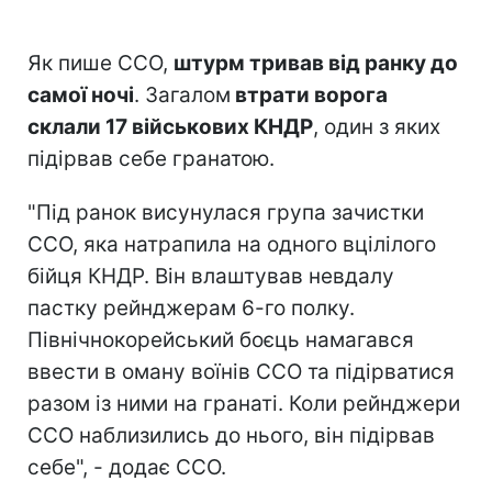
Як пише ССО,
штурм тривав від ранку до
самої ночі
. Загалом
втрати ворога
склали 17 військових КНДР
, один з яких
підірвав себе гранатою.
"Під ранок висунулася група зачистки
ССО, яка натрапила на одного вцілілого
бійця КНДР. Він влаштував невдалу
пастку рейнджерам 6-го полку.
Північнокорейський боєць намагався
ввести в оману воїнів ССО та підірватися
разом із ними на гранаті. Коли рейнджери
ССО наблизились до нього, він підірвав
себе", - додає ССО.