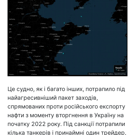
Це судно, як і багато інших, потрапило під
найагресивніший пакет заходів,
спрямованих проти російського експорту
нафти з моменту вторгнення в Україну на
початку 2022 року. Під санкції потрапили
кілька танкерів і принаймні один трейдер,