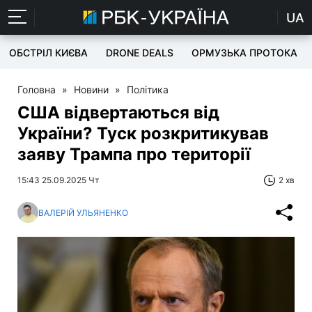
UA
ОБСТРІЛ КИЄВА
DRONE DEALS
ОРМУЗЬКА ПРОТОКА
Головна
»
Новини
»
Політика
США відвертаються від
України? Туск розкритикував
заяву Трампа про території
15:43 25.09.2025 Чт
2 хв
ВАЛЕРІЙ УЛЬЯНЕНКО