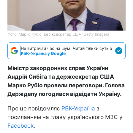
Фото: Марко Рубіо, держсекретар США (Getty Images)
Не витрачай час на шум! Читай тільки суть з
РБК-Україна у Google
Міністр закордонних справ України
Андрій Сибіга та держсекретар США
Марко Рубіо провели переговори. Голова
Держдепу погодився відвідати Україну.
Про це повідомляє
РБК-Україна
з
посиланням на главу українського МЗС у
Facebook
.