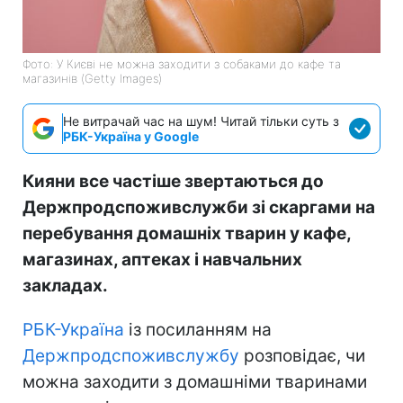
Фото: У Києві не можна заходити з собаками до кафе та
магазинів (Getty Images)
Не витрачай час на шум! Читай тільки суть з
РБК-Україна у Google
Кияни все частіше звертаються до
Держпродспоживслужби зі скаргами на
перебування домашніх тварин у кафе,
магазинах, аптеках і навчальних
закладах.
РБК-Україна
із посиланням на
Держпродспоживслужбу
розповідає, чи
можна заходити з домашніми тваринами