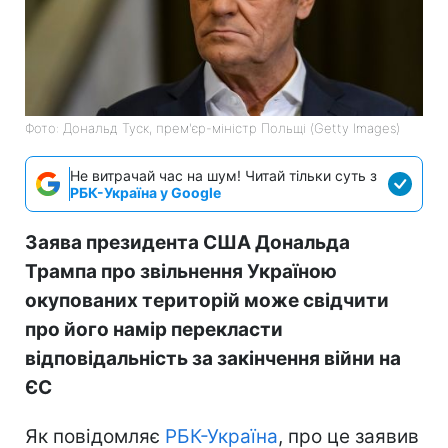
Фото: Дональд Туск, прем'єр-міністр Польщі (Getty Images)
Не витрачай час на шум! Читай тільки суть з
РБК-Україна у Google
Заява президента США Дональда
Трампа про звільнення Україною
окупованих територій може свідчити
про його намір перекласти
відповідальність за закінчення війни на
ЄС
Як повідомляє
РБК-Україна
, про це заявив