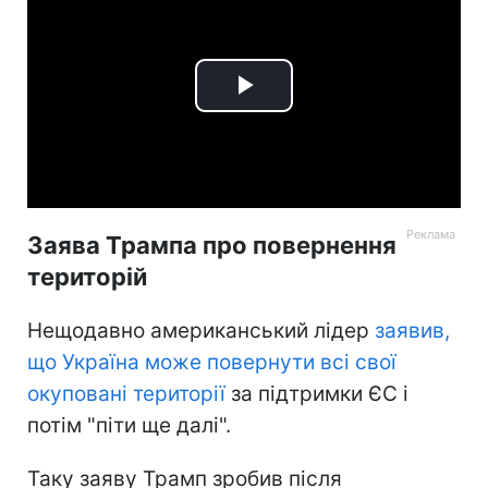
Play
Video
Заява Трампа про повернення
територій
Нещодавно американський лідер
заявив,
що Україна може повернути всі свої
окуповані території
за підтримки ЄС і
потім "піти ще далі".
Таку заяву Трамп зробив після