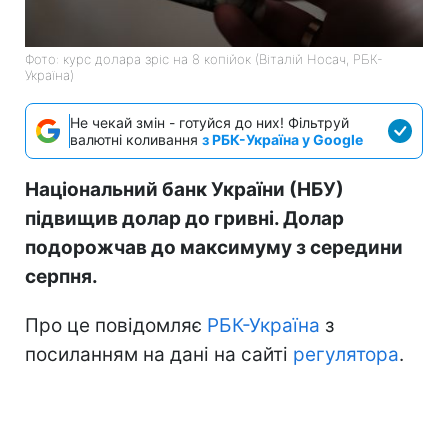
Фото: курс долара зріс на 8 копійок (Віталій Носач, РБК-
Україна)
Не чекай змін - готуйся до них! Фільтруй
валютні коливання
з РБК-Україна у Google
Національний банк України (НБУ)
підвищив долар до гривні. Долар
подорожчав до максимуму з середини
серпня.
Про це повідомляє
РБК-Україна
з
посиланням на дані на сайті
регулятора
.