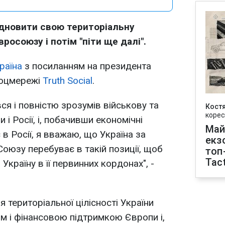
ідновити свою територіальну
вросоюзу і потім "піти ще далі".
раїна
з посиланням на президента
соцмережі
Truth Social
.
вся і повністю зрозумів військову та
Кост
корес
 і Росії, і, побачивши економічні
Май
 в Росії, я вважаю, що Україна за
екз
оюзу перебуває в такій позиції, щоб
топ
Tact
Україну в її первинних кордонах", -
я територіальної цілісності України
ям і фінансовою підтримкою Європи і,