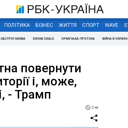
ПОЛІТИКА
БІЗНЕС
ЖИТТЯ
СПОРТ
WAVE
S
ОБСТРІЛ КИЄВА
DRONE DEALS
ОРМУЗЬКА ПРОТОКА
ВІЙНА В УКРАЇНІ
атна повернути
иторії і, може,
, - Трамп
2 хв