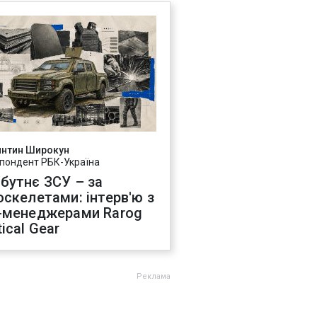
янтин Широкун
пондент РБК-Україна
бутнє ЗСУ – за
оскелетами: інтерв'ю з
-менеджерами Rarog
ical Gear