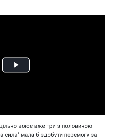
Play
Video
зцільно воює вже три з половиною
ва сила" мала б здобути перемогу за