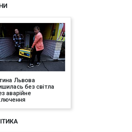
НИ
тина Львова
ишилась без світла
ез аварійне
ключення
ІТИКА