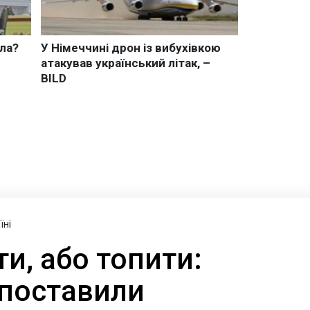
їні
и, або топити:
поставили