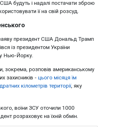
США будуть і надалі постачати зброю
ристовувати її на свій розсуд.
енського
 заяву президент США Дональд Трамп
рівся із президентом України
у Нью-Йорку.
и, зокрема, розповів американському
ких захисників -
цього місяця їм
дратних кілометрів території
, яку
кого, воїни ЗСУ оточили 1000
дент розраховує на їхній обмін.