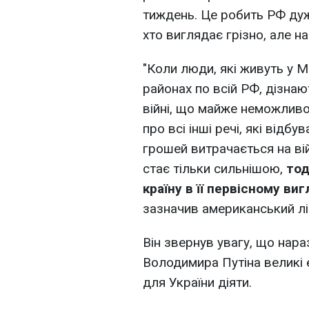
тиждень. Це робить РФ дуж
хто виглядає грізно, але н
"Коли люди, які живуть у Мо
районах по всій РФ, дізнаю
війні, що майже неможливо 
про всі інші речі, які відб
грошей витрачається на війн
стає тільки сильнішою,
тод
країну в її первісному виг
зазначив американський лі
Він звернув увагу, що нара
Володимира Путіна великі 
для України діяти.