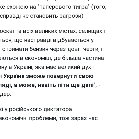
е схожою на "паперового тигра" (того,
асправді не становить загрози)
скві та всіх великих містах, селищах і
ться, що насправді відбувається у
отримати бензин через довгі черги, і
уваються в економіці, де більша частина
у в Україні, яка має великий дух і
і Україна зможе повернути свою
ляді, а може, навіть піти ще далі
", -
дер.
зі у російського диктатора
економічні проблеми, тож зараз час