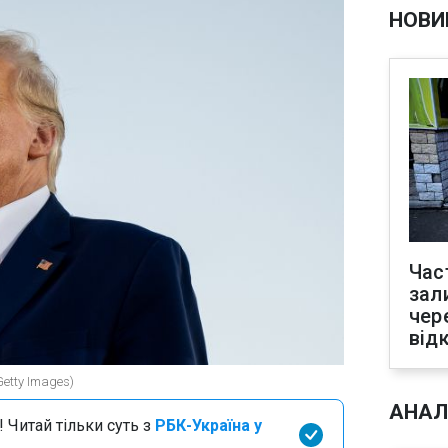
НОВИ
Час
зал
чер
від
etty Images)
АНАЛ
 Читай тільки суть з
РБК-Україна у