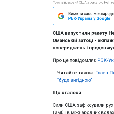
Фото: військовий США з ракетою Hellfire
Вимкни хаос міжнародн
РБК-Україна у Google
США випустили ракету Hel
Оманській затоці - екіпа
попереджень і продовжув
Про це повідомляє
РБК-Ук
Читайте також
:
Глава Пе
"буде вигідною"
Що сталося
Сили США зафіксували рух 
Гамбії в міжнародних вода