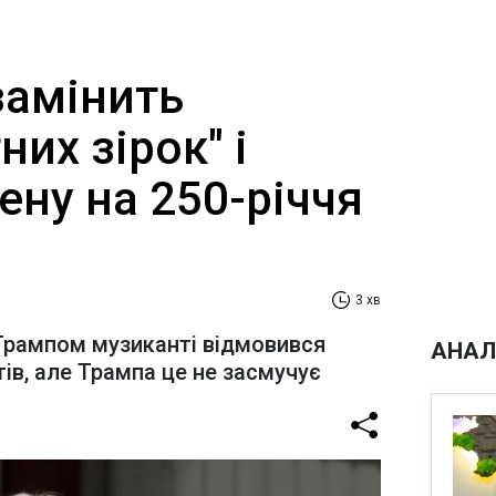
замінить
них зірок" і
ену на 250-річчя
3 хв
 Трампом музиканті відмовився
АНАЛ
ів, але Трампа це не засмучує