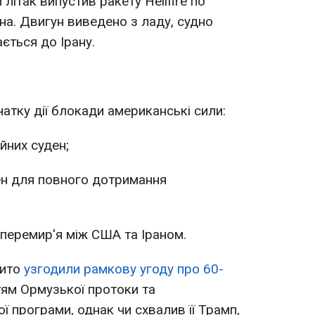
літак випустив ракету Hellfire по
а. Двигун виведено з ладу, судно
ається до Ірану.
атку дії блокади американські сили:
йних суден;
ен для повного дотримання
 перемир'я між США та Іраном.
бито
узгодили рамкову угоду про 60-
тям Ормузької протоки та
 програми, однак чи схвалив її Трамп,