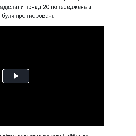
 надіслали понад 20 попереджень з
 були проігноровані.
Play
Video