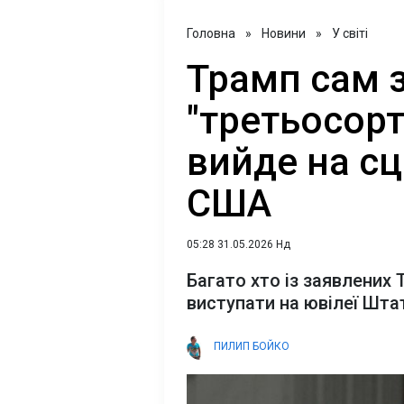
Головна
»
Новини
»
У світі
Трамп сам 
"третьосорт
вийде на сц
США
05:28 31.05.2026 Нд
Багато хто із заявлених
виступати на ювілеї Штат
ПИЛИП БОЙКО