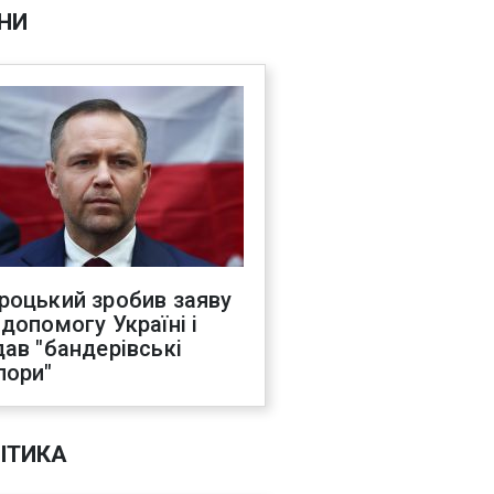
НИ
роцький зробив заяву
 допомогу Україні і
дав "бандерівські
пори"
ІТИКА