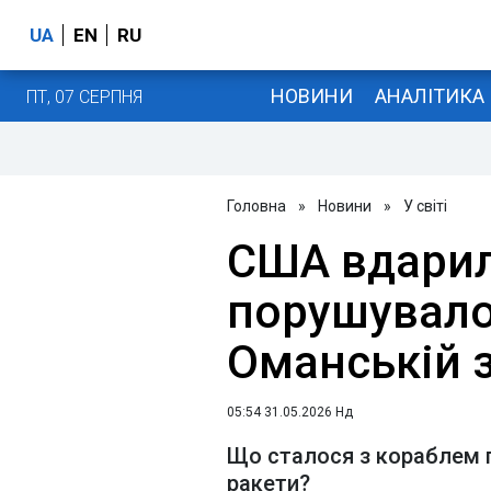
UA
EN
RU
НОВИНИ
АНАЛІТИКА
ПТ, 07 СЕРПНЯ
Головна
»
Новини
»
У світі
США вдарил
порушувало
Оманській 
05:54 31.05.2026 Нд
Що сталося з кораблем 
ракети?