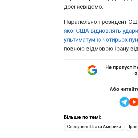
досі невідомо.
Паралельно президент США
якої США відновлять удари
ультиматум із чотирьох пун
повною відмовою Ірану від
Не пропустіт
о
Або читайте
Більше по темі:
Сполучені Штати Америки
Іран