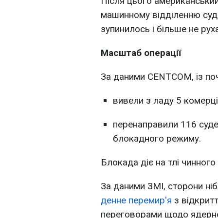
Після цього американський 
машинному відділенню судн
зупинилось і більше не рух
Масштаб операції
За даними CENTCOM, із поч
вивели з ладу 5 комерці
перенаправили 116 суд
блокадного режиму.
Блокада діє на тлі чинного
За даними ЗМІ, сторони ні
денне перемир'я
з відкрит
переговорами щодо ядерної