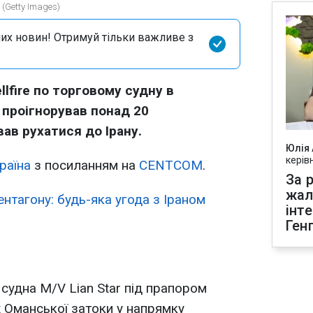
 (Getty Images)
их новин! Отримуй тільки важливе з
lfire по торговому судну в
ж проігнорував понад 20
ав рухатися до Ірану.
Юлія
керів
раїна
з посиланням на
CENTCOM
.
За р
жал
нтагону: будь-яка угода з Іраном
інт
Ген
судна M/V Lian Star під прапором
х Оманської затоки у напрямку