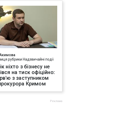
 Акимова
ниця рубрики Надзвичайні події
ік ніхто з бізнесу не
івся на тиск офіційно:
ерв'ю з заступником
прокурора Кримом