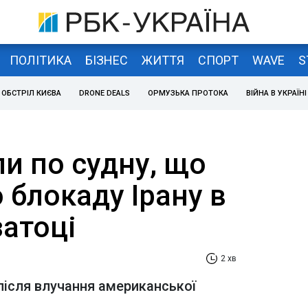
ПОЛІТИКА
БІЗНЕС
ЖИТТЯ
СПОРТ
WAVE
S
ОБСТРІЛ КИЄВА
DRONE DEALS
ОРМУЗЬКА ПРОТОКА
ВІЙНА В УКРАЇНІ
и по судну, що
 блокаду Ірану в
затоці
2 хв
після влучання американської