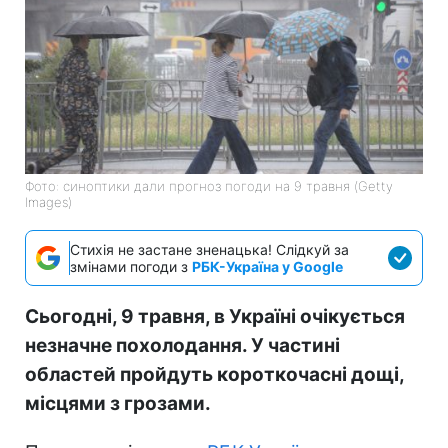
Фото: синоптики дали прогноз погоди на 9 травня (Getty
Images)
Стихія не застане зненацька! Слідкуй за
змінами погоди з
РБК-Україна у Google
Сьогодні, 9 травня, в Україні очікується
незначне похолодання. У частині
областей пройдуть короткочасні дощі,
місцями з грозами.