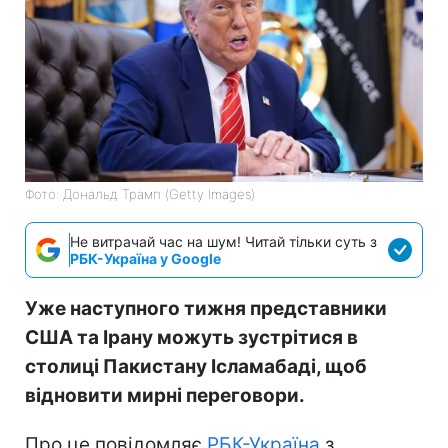
Фото: Дональд Трамп (Getty Images)
Не витрачай час на шум! Читай тільки суть з
РБК-Україна у Google
Уже наступного тижня представники
США та Ірану можуть зустрітися в
столиці Пакистану Ісламабаді, щоб
відновити мирні переговори.
Про це повідомляє
РБК-Україна
з