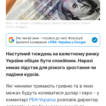
Фото: чи чекати стрибка курсу валют наступного тижня
(Getty Images)
Не чекай змін - готуйся до них! Фільтруй
валютні коливання
з РБК-Україна у Google
Наступний тиждень на валютному ринку
України обіцяє бути спокійним. Наразі
немає підстав для різкого зростання чи
падіння курсів.
Які чинники тримають гривню та в яких
межах будуть коливатися долар і євро - у
коментарі
РБК-Україна
розповів директор