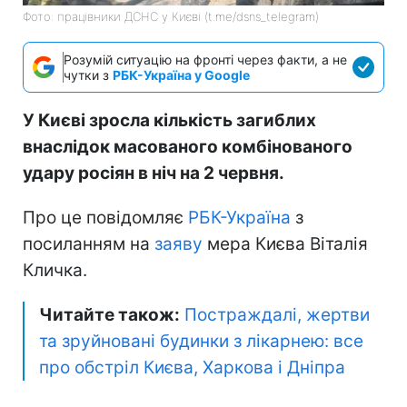
Фото: працівники ДСНС у Києві (t.me/dsns_telegram)
Розумій ситуацію на фронті через факти, а не
чутки з
РБК-Україна у Google
У Києві зросла кількість загиблих
внаслідок масованого комбінованого
удару росіян в ніч на 2 червня.
Про це повідомляє
РБК-Україна
з
посиланням на
заяву
мера Києва Віталія
Кличка.
Читайте також:
Постраждалі, жертви
та зруйновані будинки з лікарнею: все
про обстріл Києва, Харкова і Дніпра