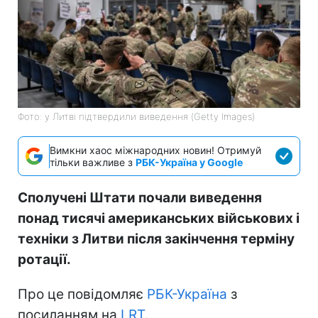
Фото: у Литві підтвердили виведення (Getty Images)
Вимкни хаос міжнародних новин! Отримуй
тільки важливе з
РБК-Україна у Google
Сполучені Штати почали виведення
понад тисячі американських військових і
техніки з Литви після закінчення терміну
ротації.
Про це повідомляє
РБК-Україна
з
посиланням на
LRT
.