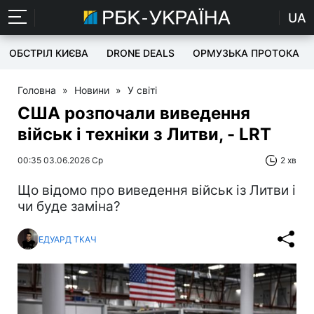
UA
ОБСТРІЛ КИЄВА
DRONE DEALS
ОРМУЗЬКА ПРОТОКА
Головна
»
Новини
»
У світі
США розпочали виведення
військ і техніки з Литви, - LRT
00:35 03.06.2026 Ср
2 хв
Що відомо про виведення військ із Литви і
чи буде заміна?
ЕДУАРД ТКАЧ