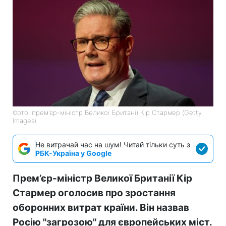
Фото: прем'єр-міністр Великої Британії Кір Стармер (Getty
Images)
Не витрачай час на шум! Читай тільки суть з
РБК-Україна у Google
Прем’єр-міністр Великої Британії Кір
Стармер оголосив про зростання
оборонних витрат країни. Він назвав
Росію "загрозою" для європейських міст.