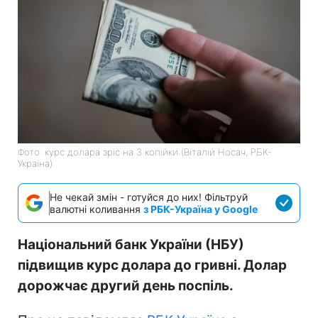
Фото: курс долара зріс на 3 копійки (Віталій Носач, РБК-
Україна)
Не чекай змін - готуйся до них! Фільтруй
валютні коливання
з РБК-Україна у Google
Національний банк України (НБУ)
підвищив курс долара до гривні. Долар
дорожчає другий день поспіль.