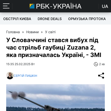
UA
ОБСТРІЛ КИЄВА
DRONE DEALS
ОРМУЗЬКА ПРОТОКА
Головна
»
Новини
»
У світі
У Словаччині стався вибух під
час стрільб гаубиці Zuzana 2,
яка призначалась Україні, - ЗМІ
15:35 25.02.2025 Вт
2 хв
СЕРГІЙ ПИШКІН