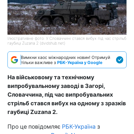
Ілюстративне фото: У Словаччині стався вибух під час стрільб
гаубиці Zuzana 2 (dvidshub.net)
Вимкни хаос міжнародних новин! Отримуй
тільки важливе з
РБК-Україна у Google
На військовому та технічному
випробувальному заводі в Загорі,
Словаччина, під час випробувальних
стрільб стався вибух на одному з зразків
гаубиці Zuzana 2.
Про це повідомляє
РБК-Україна
з