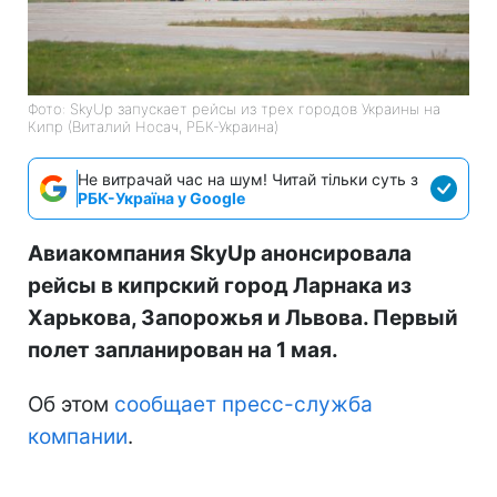
Фото: SkyUp запускает рейсы из трех городов Украины на
Кипр (Виталий Носач, РБК-Украина)
Не витрачай час на шум! Читай тільки суть з
РБК-Україна у Google
Авиакомпания SkyUp анонсировала
рейсы в кипрский город Ларнака из
Харькова, Запорожья и Львова. Первый
полет запланирован на 1 мая.
Об этом
сообщает пресс-служба
компании
.