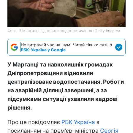
Фото: В Марганці відновили водопостачання (Getty Images)
Не витрачай час на шум! Читай тільки суть з
РБК-Україна у Google
У Марганці та навколишніх громадах
Дніпропетровщини відновили
централізоване водопостачання. Роботи
на аварійній ділянці завершені, а за
підсумками ситуації ухвалили кадрові
рішення.
Про це повідомляє
РБК-Україна
з
посиланням на прем'єр-міністра
Сергія