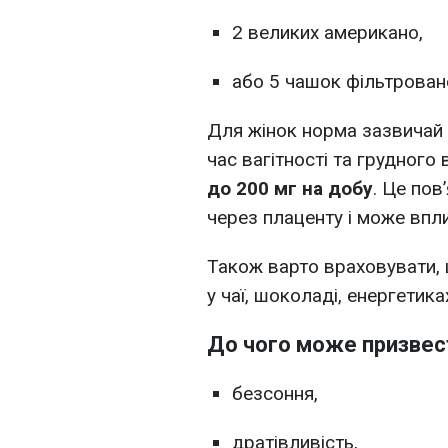
2 великих американо,
або 5 чашок фільтровано
Для жінок норма зазвичай
час вагітності та грудного
до 200 мг на добу
. Це пов
через плаценту і може впл
Також варто враховувати, щ
у чаї, шоколаді, енергетиках
До чого може призвес
безсоння,
дратівливість,