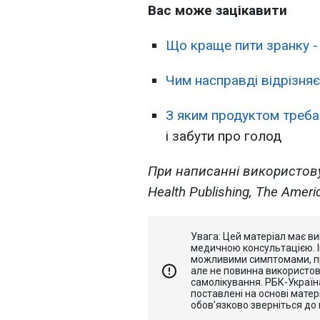
Вас може зацікавити
Що краще пити зранку - 
Чим насправді відрізняє
З яким продуктом треба 
і забути про голод
При написанні використову
Health Publishing, The Americ
Увага: Цей матеріал має ви
медичною консультацією. 
можливими симптомами, п
але не повинна використов
самолікування. РБК-Україна
поставлені на основі матері
обов’язково зверніться до 