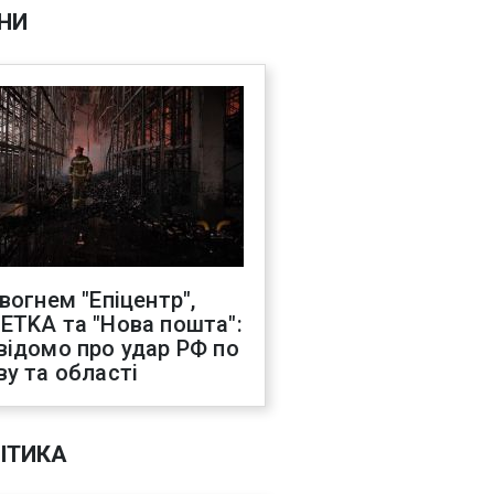
НИ
 вогнем "Епіцентр",
ETKA та "Нова пошта":
відомо про удар РФ по
ву та області
ІТИКА