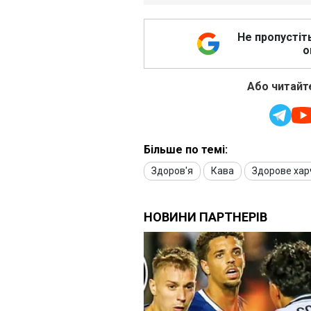
Не пропустіт
о
Або читайте
Більше по темі:
Здоров'я
Кава
Здорове хар