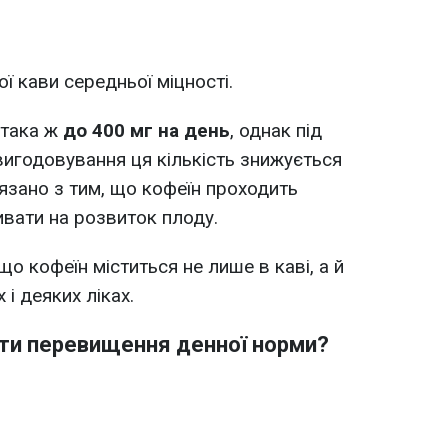
ї кави середньої міцності.
 така ж
до 400 мг на день
, однак під
 вигодовування ця кількість знижується
’язано з тим, що кофеїн проходить
ивати на розвиток плоду.
о кофеїн міститься не лише в каві, а й
 і деяких ліках.
ти перевищення денної норми?