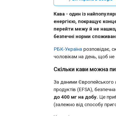
Кава - один із найпопуляр
енергією, покращує конце
перейти межу й не нашко
безпечні норми споживанн
РБК-Україна
розповідає, с
чоловікам на день, щоб не
Скільки кави можна пи
За даними Європейського а
продуктів (EFSA), безпечн
до 400 мг на добу.
Це при
(залежно від способу приго