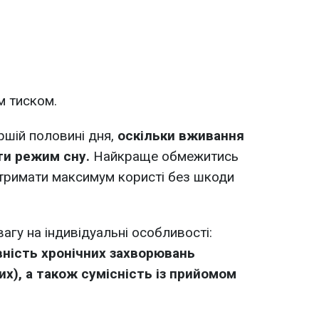
м тиском.
ршій половині дня,
оскільки вживання
ти режим сну.
Найкраще обмежитись
отримати максимум користі без шкоди
агу на індивідуальні особливості:
вність хронічних захворювань
х), а також сумісність із прийомом