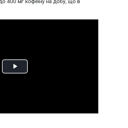
о 400 мг кофеїну на добу, що в
Play
Video