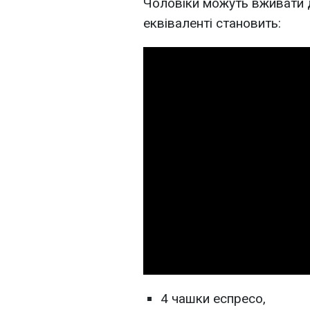
Чоловіки можуть вживати д
еквіваленті становить:
4 чашки еспресо,