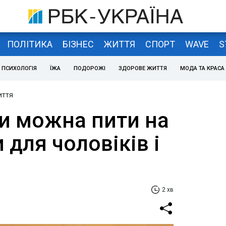
ПОЛІТИКА
БІЗНЕС
ЖИТТЯ
СПОРТ
WAVE
S
ПСИХОЛОГІЯ
ЇЖА
ПОДОРОЖІ
ЗДОРОВЕ ЖИТТЯ
МОДА ТА КРАСА
иття
ви можна пити на
 для чоловіків і
2 хв