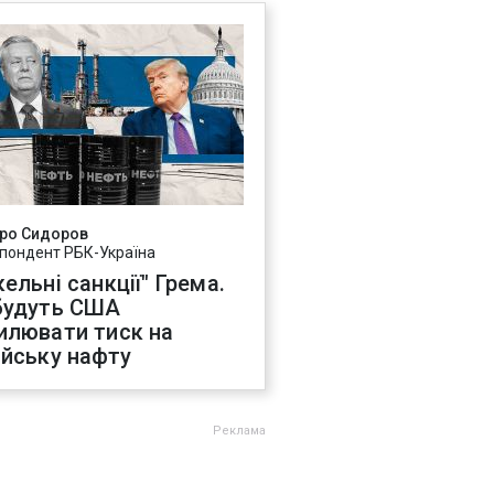
ро Сидоров
пондент РБК-Україна
ельні санкції" Грема.
будуть США
илювати тиск на
ійську нафту