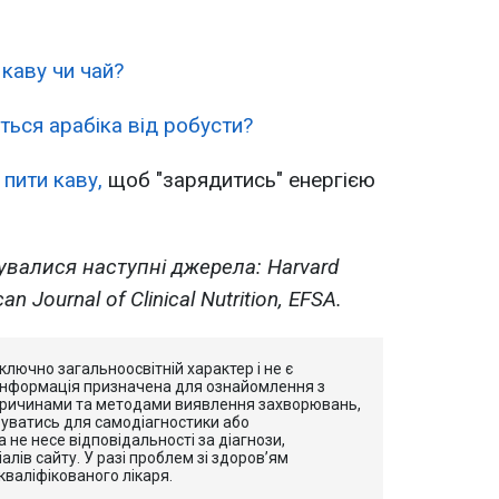
каву чи чай?
ться арабіка від робусти?
пити каву,
щоб "зарядитись" енергією
валися наступні джерела: Harvard
an Journal of Clinical Nutrition, EFSA.
ключно загальноосвітній характер і не є
Інформація призначена для ознайомлення з
ричинами та методами виявлення захворювань,
уватись для самодіагностики або
 не несе відповідальності за діагнози,
алів сайту. У разі проблем зі здоров’ям
кваліфікованого лікаря.