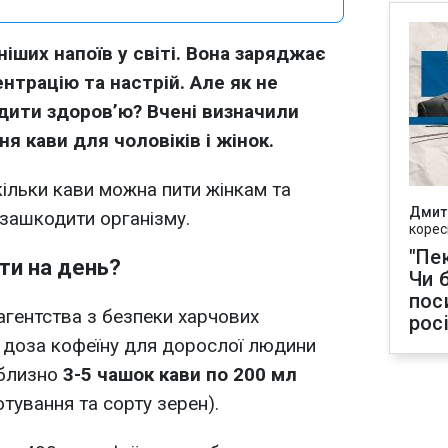
ніших напоїв у світі. Вона заряджає
нтрацію та настрій. Але як не
дити здоров’ю? Вчені визначили
я кави для чоловіків і жінок.
кільки кави можна пити жінкам та
Дмит
 зашкодити організму.
корес
"Пек
ти на день?
Чи 
пос
гентства з безпеки харчових
рос
а доза кофеїну для дорослої людини
близно
3-5 чашок кави по 200 мл
тування та сорту зерен).