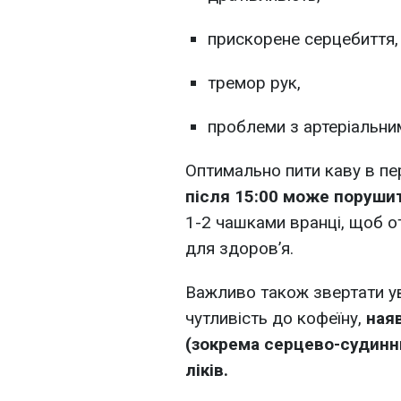
прискорене серцебиття,
тремор рук,
проблеми з артеріальни
Оптимально пити каву в пе
після 15:00 може поруши
1-2 чашками вранці, щоб 
для здоров’я.
Важливо також звертати ув
чутливість до кофеїну,
ная
(зокрема серцево-судинни
ліків.