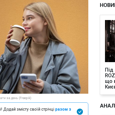
НОВИ
Під
ROZ
що 
Киє
ти за день (Freepik)
АНАЛ
і! Додай змісту своїй стрічці
разом з