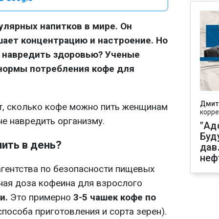
улярных напитков в мире. Он
шает концентрацию и настроение. Но
не навредить здоровью? Ученые
нормы потребления кофе для
Дмит
, сколько кофе можно пить женщинам
корре
не навредить организму.
"Ад
Буд
ить в день?
дав
неф
гентства по безопасности пищевых
сная доза кофеина для взрослого
ки.
Это примерно
3-5 чашек кофе по
способа приготовления и сорта зерен).