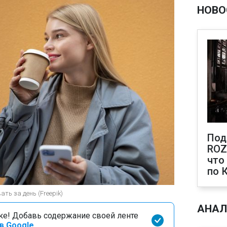
НОВО
Под
ROZ
что
по 
ть за день (Freepik)
АНАЛ
оке! Добавь содержание своей ленте
в Google