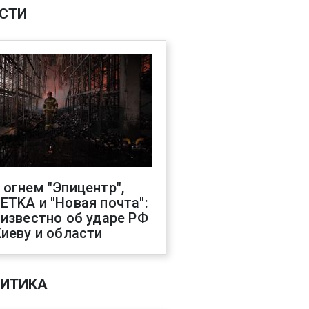
СТИ
 огнем "Эпицентр",
ETKA и "Новая почта":
 известно об ударе РФ
Киеву и области
ИТИКА