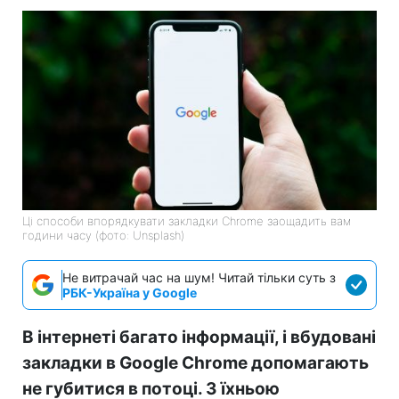
Ці способи впорядкувати закладки Chrome заощадить вам
години часу (фото: Unsplash)
Не витрачай час на шум! Читай тільки суть з
РБК-Україна у Google
В інтернеті багато інформації, і вбудовані
закладки в Google Chrome допомагають
не губитися в потоці. З їхньою