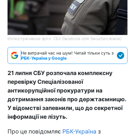
Иллюстративное фото: СБУ (facebook com SecurSerUkraine)
Не витрачай час на шум! Читай тільки суть з
РБК-Україна у Google
21 липня СБУ розпочала комплексну
перевірку Спеціалізованої
антикорупційної прокуратури на
дотримання законів про держтаємницю.
У відомстві запевнили, що до секретної
інформації не лізуть.
Про це повідомляє
РБК-Україна
з