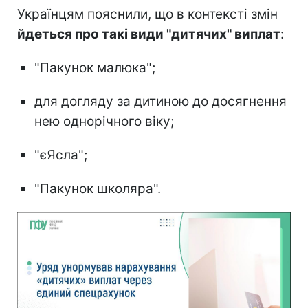
Українцям пояснили, що в контексті змін
йдеться про такі види "дитячих" виплат
:
"Пакунок малюка";
для догляду за дитиною до досягнення
нею однорічного віку;
"єЯсла";
"Пакунок школяра".