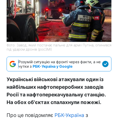
Фото: Завод, який постачає пальне для армії Путіна, опинився
під ударом дронів (росЗМІ)
Розумій ситуацію на фронті через факти, а не
чутки з
РБК-Україна у Google
Українські військові атакували один із
найбільших нафтопереробних заводів
Росії та нафтоперекачувальну станцію.
На обох об'єктах спалахнули пожежі.
Про це повідомляє
РБК-Україна
з