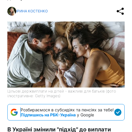
ІРИНА КОСТЕНКО
Цільові держвиплати на дітей - важливі для батьків (фото
ілюстративне: Getty Images)
Розбираємося в субсидіях та пенсіях за тебе!
Підпишись на РБК-Україна
у Google
В Україні змінили "підхід" до виплати