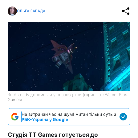
ОЛЬГА ЗАВАДА
Rocksteady допомогли у розробці гри (скриншот: Warner Bros.
Games)
Не витрачай час на шум! Читай тільки суть з
РБК-Україна у Google
Студія TT Games готується до