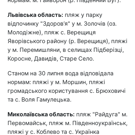
нормам: м. Гайворон (р. Південний Буг).
Львівська область:
пляж у парку
відпочинку "Здоров’я" у м. Золочів (оз.
Молодіжне), пляж с. Верещиця
Яворівського району (р. Верещиця), пляжі
у м. Перемишляни, в селищах Підберізці,
Коросне, Давидів, Старе Село.
Станом на 30 липня вода відповідала
нормам: пляжі у м. Моршин, пляжі
громадського користування с. Брюховичі
та с. Воля Гамулецька.
Миколаївська область:
пляж "Райдуга" м.
Первомайськ, пляж м. Південноукраїнськ,
пляжі у с. Коблево та с. Українка