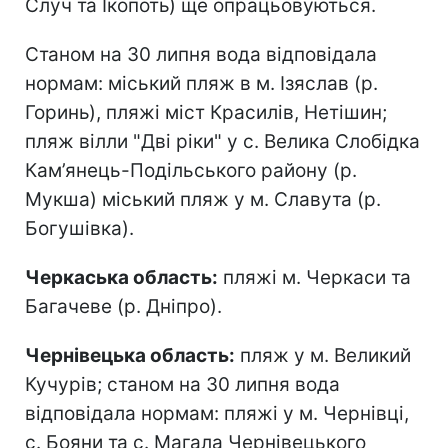
Случ та Ікопоть) ще опрацьовуються.
Станом на 30 липня вода відповідала
нормам: міський пляж в м. Ізяслав (р.
Горинь), пляжі міст Красилів, Нетішин;
пляж вілли "Дві ріки" у с. Велика Слобідка
Кам’янець-Подільського району (р.
Мукша) міський пляж у м. Славута (р.
Богушівка).
Черкаська область:
пляжі м. Черкаси та
Багачеве (р. Дніпро).
Чернівецька область:
пляж у м. Великий
Кучурів; станом на 30 липня вода
відповідала нормам: пляжі у м. Чернівці,
с. Бояни та с. Магала Чернівецького