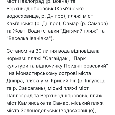
міст Павлоград (р. Вовча) та
Верхньодніпровськ (Кам'янське
водосховище, р. Дніпро), пляжі міст
Кам’янське (р. Дніпро), Самар (р. Самара)
та Жовті Води (ставки "Дитячий пляж" та
"Веселка Іванівка").
Сстаном на 30 липня вода відповідала
нормам: пляжі "Сагайдак", "Парк
культури та відпочинку Придніпровський"
і на Монастирському острові міста
Дніпра, пляжі у м. Кривий Ріг (р. Інгулець
та р. Саксагань), міські пляжі міст
Павлоград та Верхньодніпровськ, пляжі
міст Кам’янське та Самар, міський пляж
міста Зеленодольськ (водосховище),