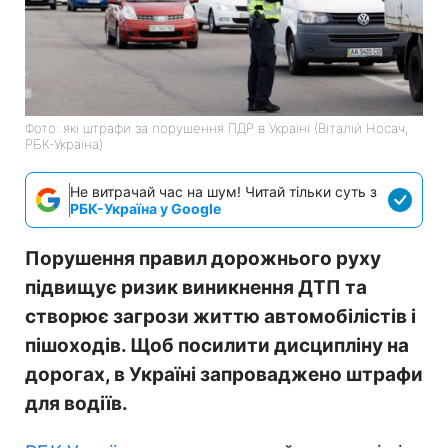
Фото: які штрафи за порушення ПДР в Україні (Віталій Носач,
РБК-Україна)
Не витрачай час на шум! Читай тільки суть з
РБК-Україна у Google
Порушення правил дорожнього руху
підвищує ризик виникнення ДТП та
створює загрози життю автомобілістів і
пішоходів. Щоб посилити дисципліну на
дорогах, в Україні запроваджено штрафи
для водіїв.