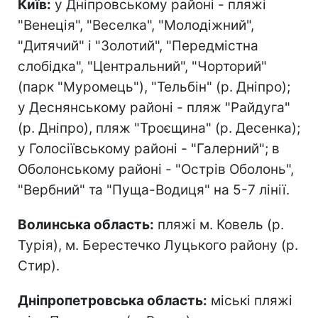
Київ:
у Дніпровському районі - пляжі
"Венеція", "Веселка", "Молодіжний",
"Дитячий" і "Золотий", "Передмістна
слобідка", "Центральний", "Чорторий"
(парк "Муромець"), "Тельбін" (р. Дніпро);
у Деснянському районі - пляж "Райдуга"
(р. Дніпро), пляж "Троєщина" (р. Десенка);
у Голосіївському районі - "Галерний"; в
Оболонському районі - "Острів Оболонь",
"Вербний" та "Пуща-Водиця" на 5-7 лінії.
Волинська область:
пляжі м. Ковель (р.
Турія), м. Берестечко Луцького району (р.
Стир).
Дніпропетровська область:
міські пляжі