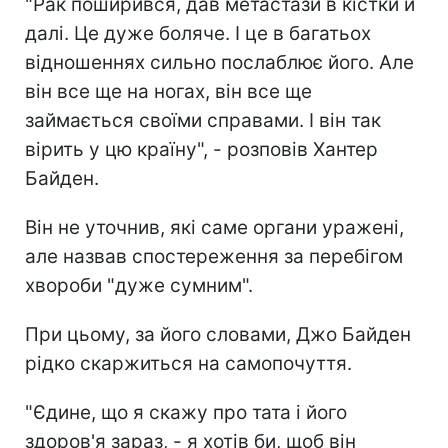
"Рак поширився, дав метастази в кістки й
далі. Це дуже боляче. І це в багатьох
відношеннях сильно послаблює його. Але
він все ще на ногах, він все ще
займається своїми справами. І він так
вірить у цю країну", - розповів Хантер
Байден.
Він не уточнив, які саме органи уражені,
але назвав спостереження за перебігом
хвороби "дуже сумним".
При цьому, за його словами, Джо Байден
рідко скаржиться на самопочуття.
"Єдине, що я скажу про тата і його
здоров'я зараз, - я хотів би, щоб він