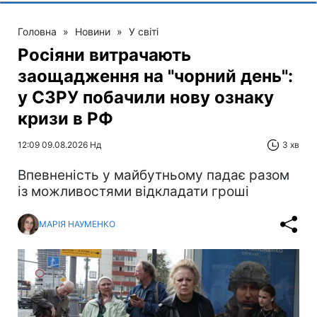
Головна
»
Новини
»
У світі
Росіяни витрачають
заощадження на "чорний день":
у СЗРУ побачили нову ознаку
кризи в РФ
12:09 09.08.2026 Нд
3 хв
Впевненість у майбутньому падає разом
із можливостями відкладати гроші
МАРІЯ НАУМЕНКО