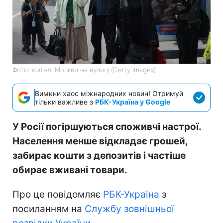
Фото: жителі Москви на вулиці (Getty Images)
Вимкни хаос міжнародних новин! Отримуй
тільки важливе з
РБК-Україна у Google
У Росії погіршуються споживчі настрої.
Населення менше відкладає грошей,
забирає кошти з депозитів і частіше
обирає вживані товари.
Про це повідомляє
РБК-Україна
з
посиланням на
Службу зовнішньої