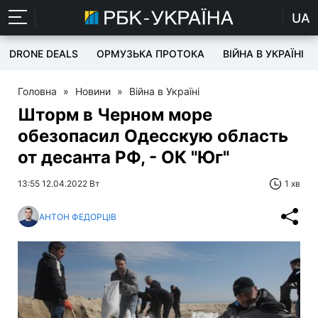
UA
DRONE DEALS
ОРМУЗЬКА ПРОТОКА
ВІЙНА В УКРАЇНІ
Головна
»
Новини
»
Війна в Україні
Шторм в Черном море
обезопасил Одесскую область
от десанта РФ, - ОК "Юг"
13:55 12.04.2022 Вт
1 хв
АНТОН ФЕДОРЦІВ