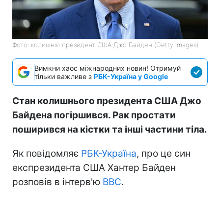
Фото: колишній президент США Джо Байден (Getty Images)
Вимкни хаос міжнародних новин! Отримуй
тільки важливе з
РБК-Україна у Google
Стан колишнього президента США Джо
Байдена погіршився. Рак простати
поширився на кістки та інші частини тіла.
Як повідомляє
РБК-Україна
, про це син
експрезидента США Хантер Байден
розповів в інтерв'ю
BBC
.