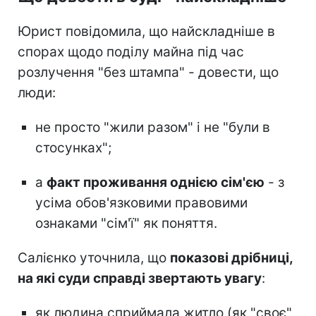
Юрист повідомила, що найскладніше в
спорах щодо поділу майна під час
розлучення "без штампа" - довести, що
люди:
не просто "жили разом" і не "були в
стосунках";
а
факт проживання однією сім'єю
- з
усіма обов'язковими правовими
ознаками "сім'ї" як поняття.
Салієнко уточнила, що
показові дрібниці,
на які суди справді звертають увагу
:
як людина сприймала житло (як "своє"