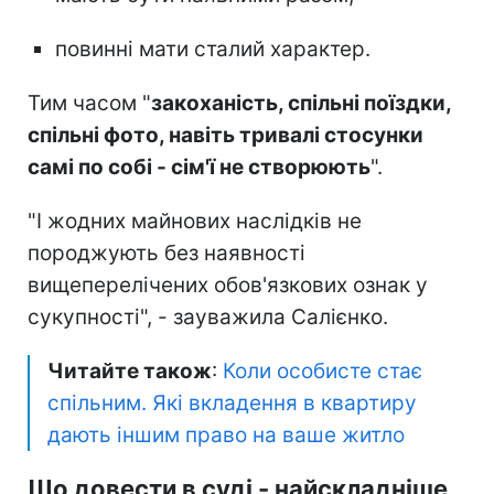
повинні мати сталий характер.
Тим часом "
закоханість, спільні поїздки,
спільні фото, навіть тривалі стосунки
самі по собі - сім'ї не створюють
".
"І жодних майнових наслідків не
породжують без наявності
вищеперелічених обов'язкових ознак у
сукупності", - зауважила Салієнко.
Читайте також
:
Коли особисте стає
спільним. Які вкладення в квартиру
дають іншим право на ваше житло
Що довести в суді - найскладніше