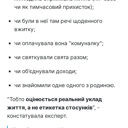
чи як тимчасовий прихисток);
чи були в неї там речі щоденного
вжитку;
чи оплачувала вона "комуналку";
чи святкували свята разом;
чи об'єднували доходи;
чи знайомили одне одного з родиною.
"Тобто
оцінюється реальний уклад
життя, а не етикетка стосунків
", -
констатувала експерт.