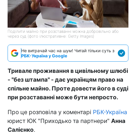
Поділити майно при розставанні можна добровільно або
через суд (фото ілюстративне: Getty Images)
Не витрачай час на шум! Читай тільки суть з
РБК-Україна у Google
Тривале проживання в цивільному шлюбі
- "без штампа" - дає українцям право на
спільне майно. Проте довести його в суді
при розставанні може бути непросто.
Про це розповіла у коментарі
РБК-Україна
юрист ЮК "Приходько та партнери"
Анна
Салієнко
.