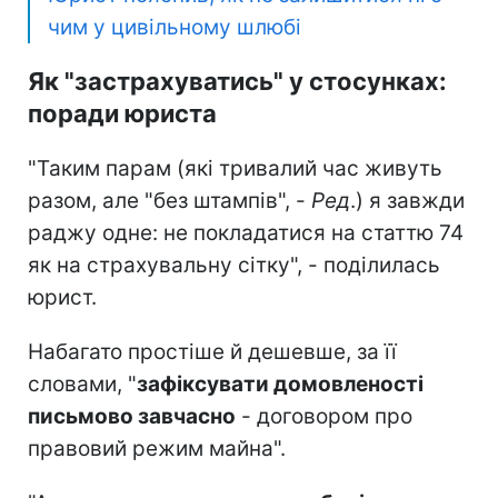
чим у цивільному шлюбі
Як "застрахуватись" у стосунках:
поради юриста
"Таким парам (які тривалий час живуть
разом, але "без штампів", -
Ред
.) я завжди
раджу одне: не покладатися на статтю 74
як на страхувальну сітку", - поділилась
юрист.
Набагато простіше й дешевше, за її
словами, "
зафіксувати домовленості
письмово завчасно
- договором про
правовий режим майна".