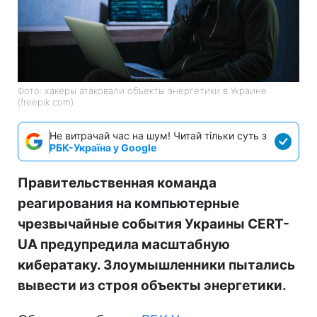
Фото: хакеры атаковали объекты энергетики в Украине
(freepik com)
Не витрачай час на шум! Читай тільки суть з
РБК-Україна у Google
Правительственная команда
реагирования на компьютерные
чрезвычайные события Украины CERT-
UA предупредила масштабную
кибератаку. Злоумышленники пытались
вывести из строя объекты энергетики.