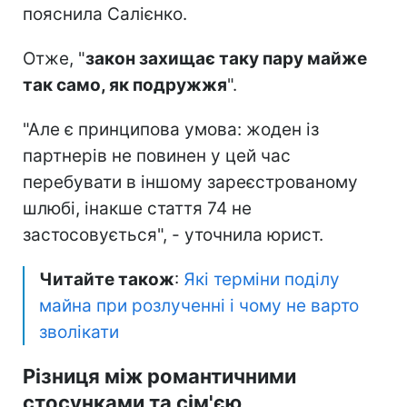
пояснила Салієнко.
Отже, "
закон захищає таку пару майже
так само, як подружжя
".
"Але є принципова умова: жоден із
партнерів не повинен у цей час
перебувати в іншому зареєстрованому
шлюбі, інакше стаття 74 не
застосовується", - уточнила юрист.
Читайте також
:
Які терміни поділу
майна при розлученні і чому не варто
зволікати
Різниця між романтичними
стосунками та сім'єю