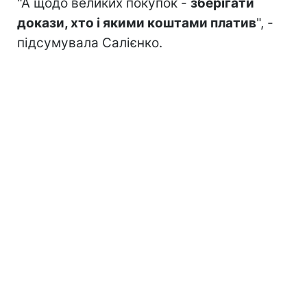
"А щодо великих покупок -
зберігати
докази, хто і якими коштами платив
", -
підсумувала Салієнко.