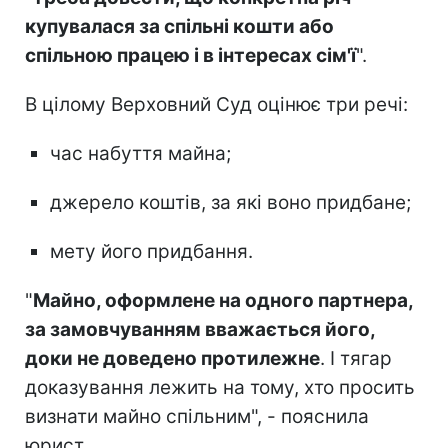
купувалася за спільні кошти або
спільною працею і в інтересах сім'ї
".
В цілому Верховний Суд оцінює три речі:
час набуття майна;
джерело коштів, за які воно придбане;
мету його придбання.
"
Майно, оформлене на одного партнера,
за замовчуванням вважається його,
доки не доведено протилежне
. І тягар
доказування лежить на тому, хто просить
визнати майно спільним", - пояснила
юрист.