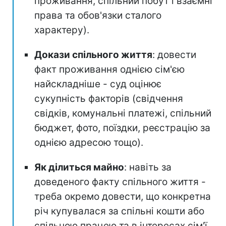
проживання, спільний побут і взаємні
права та обов'язки сталого
характеру).
Докази спільного життя
: довести
факт проживання однією сім'єю
найскладніше - суд оцінює
сукупність факторів (свідчення
свідків, комунальні платежі, спільний
бюджет, фото, поїздки, реєстрацію за
однією адресою тощо).
Як ділиться майно
: навіть за
доведеного факту спільного життя -
треба окремо довести, що конкретна
річ купувалася за спільні кошти або
спільною працею та в інтересах сім'ї