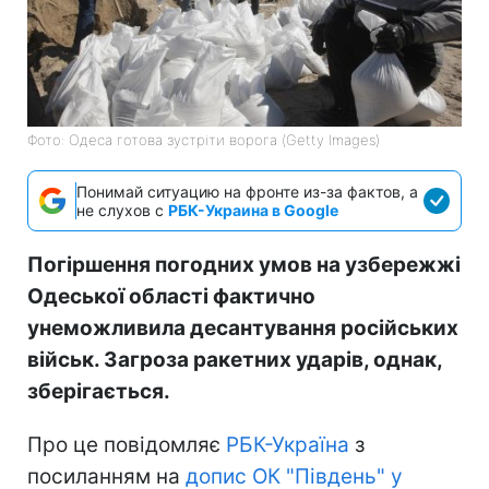
Фото: Одеса готова зустріти ворога (Getty Images)
Понимай ситуацию на фронте из-за фактов, а
не слухов с
РБК-Украина в Google
Погіршення погодних умов на узбережжі
Одеської області фактично
унеможливила десантування російських
військ. Загроза ракетних ударів, однак,
зберігається.
Про це повідомляє
РБК-Україна
з
посиланням на
допис ОК "Південь" у