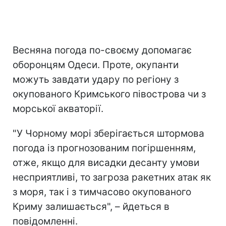
Весняна погода по-своєму допомагає
оборонцям Одеси. Проте, окупанти
можуть завдати удару по регіону з
окупованого Кримського півострова чи з
морської акваторії.
"У Чорному морі зберігається штормова
погода із прогнозованим погіршенням,
отже, якщо для висадки десанту умови
несприятливі, то загроза ракетних атак як
з моря, так і з тимчасово окупованого
Криму залишається", – йдеться в
повідомленні.