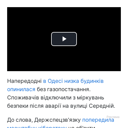
Play
Video
Напередодні
в Одесі низка будинків
опинилася
без газопостачання.
Споживачів відключили з міркувань
безпеки після аварії на вулиці Середній.
До слова, Держспецзв'язку
попередила