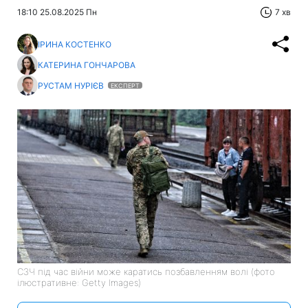
18:10 25.08.2025 Пн
7 хв
ІРИНА КОСТЕНКО
КАТЕРИНА ГОНЧАРОВА
РУСТАМ НУРІЄВ
ЕКСПЕРТ
СЗЧ під час війни може каратись позбавленням волі (фото
ілюстративне: Getty Images)