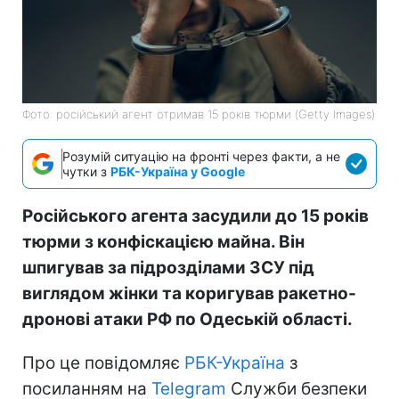
Фото: російський агент отримав 15 років тюрми (Getty Images)
Розумій ситуацію на фронті через факти, а не
чутки з
РБК-Україна у Google
Російського агента засудили до 15 років
тюрми з конфіскацією майна. Він
шпигував за підрозділами ЗСУ під
виглядом жінки та коригував ракетно-
дронові атаки РФ по Одеській області.
Про це повідомляє
РБК-Україна
з
посиланням на
Telegram
Служби безпеки