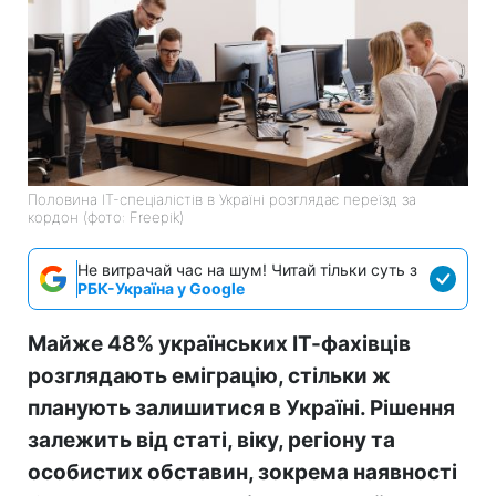
Половина IT-спеціалістів в Україні розглядає переїзд за
кордон (фото: Freepik)
Не витрачай час на шум! Читай тільки суть з
РБК-Україна у Google
Майже 48% українських ІТ-фахівців
розглядають еміграцію, стільки ж
планують залишитися в Україні. Рішення
залежить від статі, віку, регіону та
особистих обставин, зокрема наявності