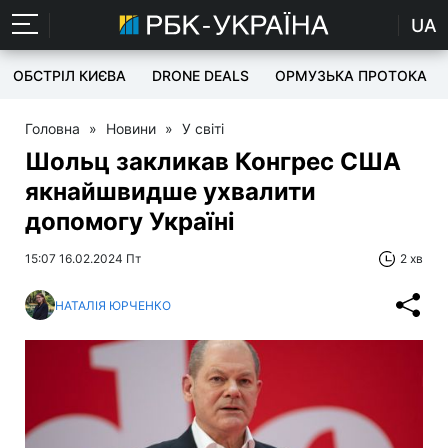
UA
ОБСТРІЛ КИЄВА
DRONE DEALS
ОРМУЗЬКА ПРОТОКА
Головна
»
Новини
»
У світі
Шольц закликав Конгрес США
якнайшвидше ухвалити
допомогу Україні
15:07 16.02.2024 Пт
2 хв
НАТАЛІЯ ЮРЧЕНКО