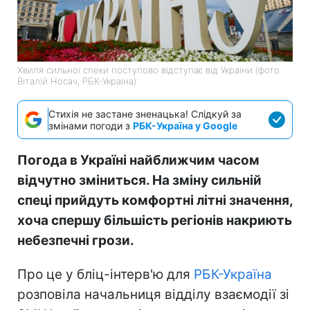
Хвиля сильної спеки поступово відступає від України (фото:
Віталій Носач, РБК-Україна)
Стихія не застане зненацька! Слідкуй за
змінами погоди з
РБК-Україна у Google
Погода в Україні найближчим часом
відчутно зміниться. На зміну сильній
спеці прийдуть комфортні літні значення,
хоча спершу більшість регіонів накриють
небезпечні грози.
Про це у бліц-інтерв'ю для
РБК-Україна
розповіла начальниця відділу взаємодії зі