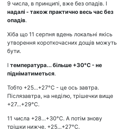
9 числа, в принципі, вже без опадів. І
надалі - також практично весь час без
опадів
.
Хіба що 11 серпня вдень локальні якісь
утворення короткочасних дощів можуть
бути.
І
температура... більше +30°C - не
підніматиметься
.
Тобто +25...+27°C - це ось завтра.
Післязавтра, на неділю, трішечки вище
+27...+29°C.
11 числа +28...+30°C. А потім знову
трішки нижче, +25...+27°C.