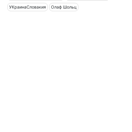
УКраинаСловакия
Олаф Шольц