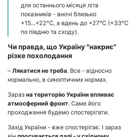
для останнього місяця літа
показників - вночі близько
+15...+22°C, а вдень до +27°C (+33°C
по півдню та сходу).
Чи правда, що Україну "накриє"
різке похолодання
–
Лякатися не треба
. Все - відносно
нормально, в синоптичних нормах.
Зараз
на територію України впливає
атмосферний фронт
. Саме його
проходження будемо спостерігати.
Захід України - вже спостерігає. І зараз
він
просувається далі - у східному