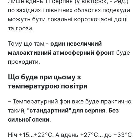
Лише вдень 11 серпня (у вівторок, -
Ред
.)
по західних і північних областях подекуди
можуть бути локальні короткочасні дощі
та грози.
Тому що там -
один невеличкий
малоактивний атмосферний фронт
буде
проходити.
Що буде при цьому з
температурою повітря
– Температурний фон вже буде практично
такий,
"стандартний" для серпня
.
Без
сильної спеки
.
Ніч +15...+22°C. А вдень +27°C... до +33°C