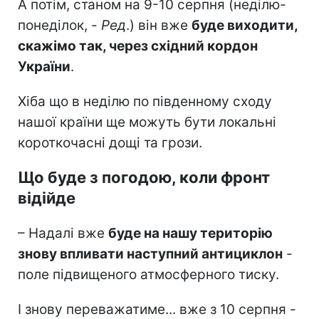
А потім, станом на 9-10 серпня (неділю-
понеділок, -
Ред
.) він вже
буде виходити,
скажімо так, через східний кордон
України
.
Хіба що в неділю по південному сходу
нашої країни ще можуть бути локальні
короткочасні дощі та грози.
Що буде з погодою, коли фронт
відійде
– Надалі вже
буде на нашу територію
знову впливати наступний антициклон
-
поле підвищеного атмосферного тиску.
І знову переважатиме... вже з 10 серпня -