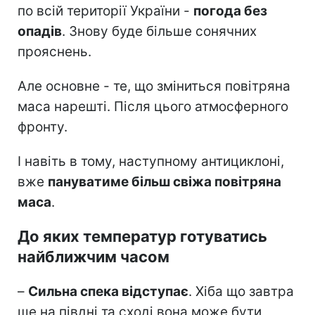
по всій території України -
погода без
опадів
. Знову буде більше сонячних
прояснень.
Але основне - те, що зміниться повітряна
маса нарешті. Після цього атмосферного
фронту.
І навіть в тому, наступному антициклоні,
вже
пануватиме більш свіжа повітряна
маса
.
До яких температур готуватись
найближчим часом
–
Сильна спека відступає
. Хіба що завтра
ще на півдні та сході вона може бути,