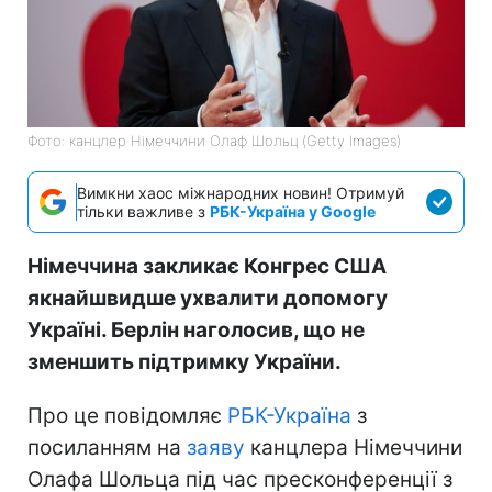
Фото: канцлер Німеччини Олаф Шольц (Getty Images)
Вимкни хаос міжнародних новин! Отримуй
тільки важливе з
РБК-Україна у Google
Німеччина закликає Конгрес США
якнайшвидше ухвалити допомогу
Україні. Берлін наголосив, що не
зменшить підтримку України.
Про це повідомляє
РБК-Україна
з
посиланням на
заяву
канцлера Німеччини
Олафа Шольца під час пресконференції з