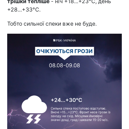
трішки тепліше
- ніч +18...+23°C, день
+28...+33°C.
Тобто сильної спеки вже не буде.