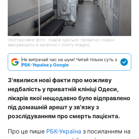
Ілюстративне фото: лікарів одеської приватної лікарні
звинувачують в халатності (Getty Images)
Не витрачай час на шум! Читай тільки суть з
РБК-Україна у Google
З'явилися нові факти про можливу
недбалість у приватній клініці Одеси,
лікарів якої нещодавно було відправлено
під домашній арешт у зв'язку з
розслідуванням про смерть пацієнта.
Про це пише
РБК-Україна
з посиланням на