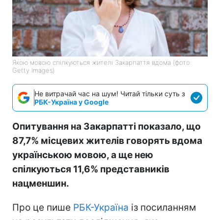
Якою мовою спілкуються жителі Закарпаття вдома (фото:
Getty Images)
Не витрачай час на шум! Читай тільки суть з
РБК-Україна у Google
Опитування на Закарпатті показало, що
87,7% місцевих жителів говорять вдома
українською мовою, а ще нею
спілкуються 11,6% представників
нацменшин.
Про це пише
РБК-Україна
із посиланням