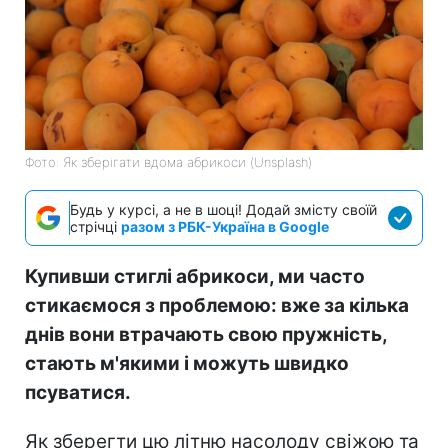
Фото: Як зберігати вдома абрикоси (Unsplash)
Будь у курсі, а не в шоці! Додай змісту своїй
стрічці
разом з РБК-Україна в Google
Купивши стиглі абрикоси, ми часто
стикаємося з проблемою: вже за кілька
днів вони втрачають свою пружність,
стають м'якими і можуть швидко
псуватися.
Як зберегти цю літню насолоду свіжою та