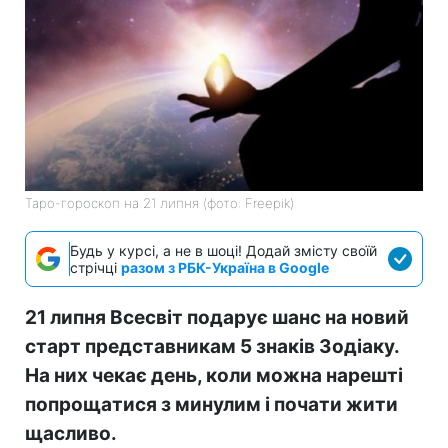
Таро-гороскоп на 21 липня (фото: Freepik)
Будь у курсі, а не в шоці! Додай змісту своїй
стрічці
разом з РБК-Україна в Google
21 липня Всесвіт подарує шанс на новий
старт представникам 5 знаків Зодіаку.
На них чекає день, коли можна нарешті
попрощатися з минулим і почати жити
щасливо.