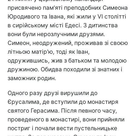
присвячено пам'яті преподобних Симеона
Юродивого та Івана, які жили у VI столітті
в сирійському місті Едесі. З дитинства
вони були нерозлучними друзями.
Симеон, неодружений, проживав зі своєю
літньою матір'ю, тоді як Іван,
одружившись, жив з батьком та молодою
дружиною. Обидва походили зі знатних і
заможних родин.
Одного разу друзі вирушили до
Єрусалима, де вступили до монастиря
святого Герасима. Після певного часу,
проведеного в монастирі, вони прийняли
постриг і почали вести пустельницьке