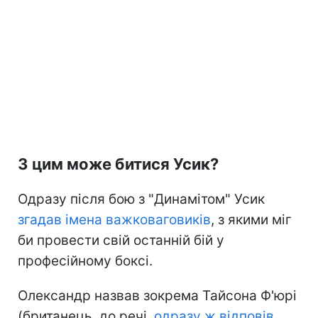
З цим може битися Усик?
Одразу після бою з "Динамітом" Усик
згадав імена важковаговиків
, з якими міг
би провести свій останній бій у
професійному боксі.
Олександр назвав зокрема Тайсона Ф'юрі
(британець, до речі,
одразу ж відповів