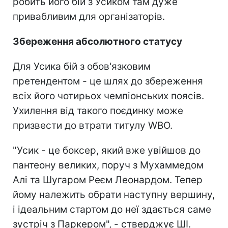
робить його бій з Усиком там дуже
привабливим для організаторів.
Збереження абсолютного статусу
Для Усика бій з обов'язковим
претендентом - це шлях до збереження
всіх його чотирьох чемпіонських поясів.
Ухилення від такого поєдинку може
призвести до втрати титулу WBO.
"Усик - це боксер, який вже увійшов до
пантеону великих, поруч з Мухаммедом
Алі та Шугаром Реєм Леонардом. Тепер
йому належить обрати наступну вершину,
і ідеальним стартом до неї здається саме
зустріч з Паркером", - стверджує ШІ.