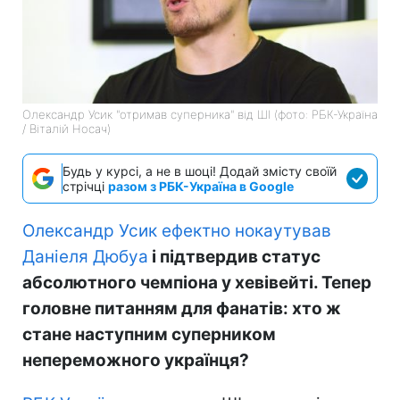
Олександр Усик "отримав суперника" від ШІ (фото: РБК-Україна
/ Віталій Носач)
Будь у курсі, а не в шоці! Додай змісту своїй
стрічці
разом з РБК-Україна в Google
Олександр Усик ефектно нокаутував
Даніеля Дюбуа
і підтвердив статус
абсолютного чемпіона у хевівейті. Тепер
головне питанням для фанатів: хто ж
стане наступним суперником
непереможного українця?