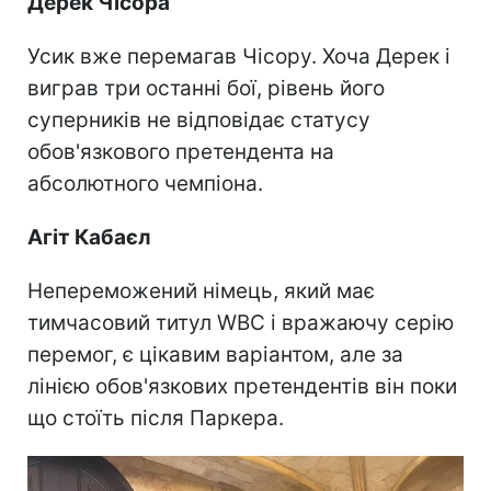
Дерек Чісора
Усик вже перемагав Чісору. Хоча Дерек і
виграв три останні бої, рівень його
суперників не відповідає статусу
обов'язкового претендента на
абсолютного чемпіона.
Агіт Кабаєл
Непереможений німець, який має
тимчасовий титул WBC і вражаючу серію
перемог, є цікавим варіантом, але за
лінією обов'язкових претендентів він поки
що стоїть після Паркера.