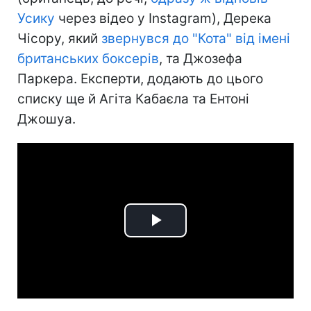
Усику
через відео у Instagram), Дерека
Чісору, який
звернувся до "Кота" від імені
британських боксерів
, та Джозефа
Паркера. Експерти, додають до цього
списку ще й Агіта Кабаєла та Ентоні
Джошуа.
Play
Video