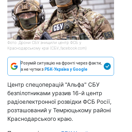
Фото: Дрони СБУ знищили центр ФСБ у
Краснодарському краї (СБУ_facebook.com)
Розумій ситуацію на фронті через факти,
а не чутки з
РБК-Україна у Google
Центр спецоперацій "Альфа" СБУ
безпілотниками уразив 16-й центр
радіоелектронної розвідки ФСБ Росії,
розташований у Темрюцькому районі
Краснодарського краю.