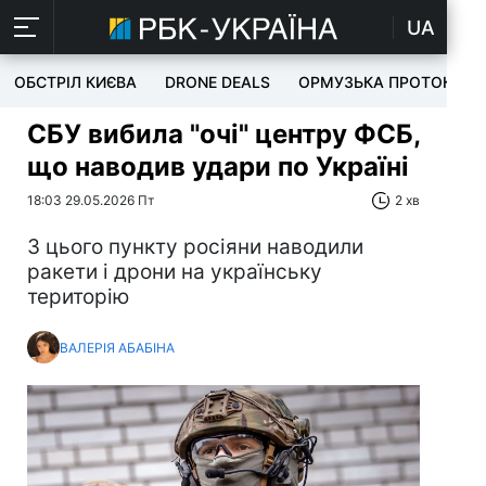
UA
ОБСТРІЛ КИЄВА
DRONE DEALS
ОРМУЗЬКА ПРОТОКА
СБУ вибила "очі" центру ФСБ,
що наводив удари по Україні
18:03 29.05.2026 Пт
2 хв
З цього пункту росіяни наводили
ракети і дрони на українську
територію
ВАЛЕРІЯ АБАБІНА