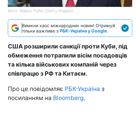
Фото: Марко Рубіо (Getty Images)
Вимкни хаос міжнародних новин! Отримуй
тільки важливе з
РБК-Україна у Google
США розширили санкції проти Куби, під
обмеження потрапили вісім посадовців
та кілька військових компаній через
співпрацю з РФ та Китаєм.
Про це повідомляє
РБК-Україна
з
посиланням на
Bloomberg
.