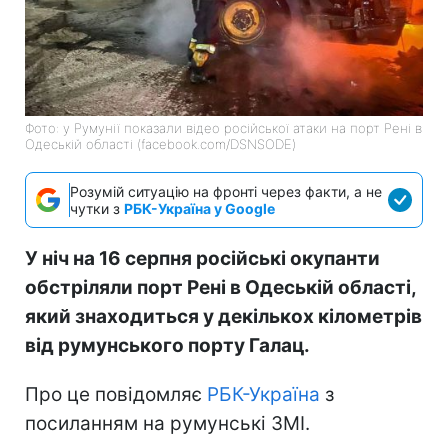
Фото: у Румунії показали відео російської атаки на порт Рені в
Одеській області (facebook.com/DSNSODE)
Розумій ситуацію на фронті через факти, а не
чутки з
РБК-Україна у Google
У ніч на 16 серпня російські окупанти
обстріляли порт Рені в Одеській області,
який знаходиться у декількох кілометрів
від румунського порту Галац.
Про це повідомляє
РБК-Україна
з
посиланням на румунські ЗМІ.