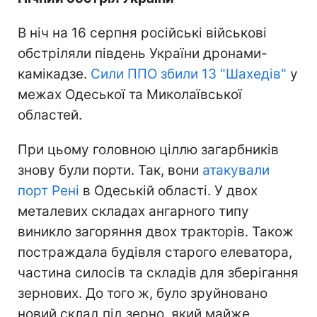
В ніч на 16 серпня російські військові
обстріляли південь України дронами-
камікадзе.
Сили ППО збили 13 "Шахедів"
у
межах Одеської та Миколаївської
областей.
При цьому головною ціллю загарбників
знову були порти. Так, вони
атакували
порт Рені
в Одеській області. У двох
металевих складах ангарного типу
виникло загоряння двох тракторів. Також
постраждала будівля старого елеватора,
частина силосів та складів для зберігання
зернових. До того ж, було зруйновано
новий склад під зерно, який майже