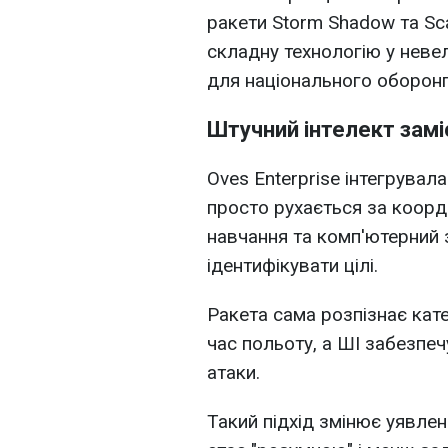
ракети Storm Shadow та Sca
складну технологію у неве
для національного оборон
Штучний інтелект замі
Oves Enterprise інтегрувал
просто рухається за коор
навчання та комп'ютерний 
ідентифікувати цілі.
Ракета сама розпізнає кате
час польоту, а ШІ забезпечу
атаки.
Такий підхід змінює уявле