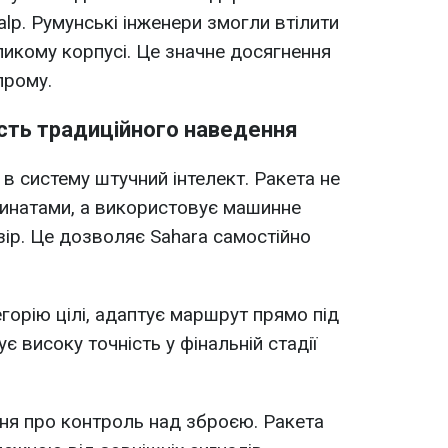
lp. Румунські інженери змогли втілити
ликому корпусі. Це значне досягнення
прому.
сть традиційного наведення
а в систему штучний інтелект. Ракета не
динатами, а використовує машинне
зір. Це дозволяє Sahara самостійно
горію цілі, адаптує маршрут прямо під
є високу точність у фінальній стадії
ння про контроль над зброєю. Ракета