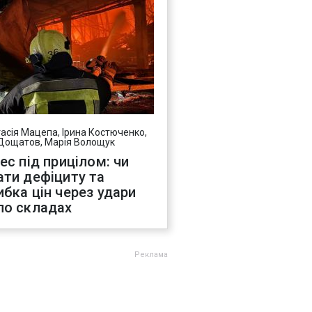
асія Мацепа, Ірина Костюченко,
Дощатов, Марія Волощук
нес під прицілом: чи
ати дефіциту та
ибка цін через удари
по складах