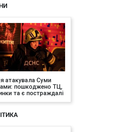
НИ
ія атакувала Суми
ами: пошкоджено ТЦ,
инки та є постраждалі
ІТИКА