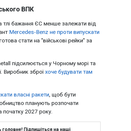
йського ВПК
а тлі бажання ЄС менше залежати від
гант
Mercedes-Benz не проти випускати
готова стати на "військові рейки" за
etall підсилюється у Чорному морі та
ї. Виробник зброї
хоче будувати там
кати власні ракети
, щоб бути
обництво планують розпочати
а початку 2027 року.
ь головне! Підпишіться на наші