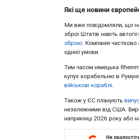
Які ще новини європе
Ми вже повідомляли, що н
зброї Штатів навіть автогі
зброю
. Компанія частково 
однієї умови.
Тим часом німецька Rheinm
купує корабельню в Румуні
військові кораблі
.
Також у ЄС планують
випус
незалежними від США. Вир
наприкінці 2026 року або н
Не пропустіт