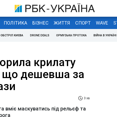
ПОЛІТИКА
БІЗНЕС
ЖИТТЯ
СПОРТ
WAVE
S
ОБСТРІЛ КИЄВА
DRONE DEALS
ОРМУЗЬКА ПРОТОКА
ВІЙНА В УКРАЇНІ
ворила крилату
, що дешевша за
ази
3 хв
а вміє маскуватись під рельєф та
рога