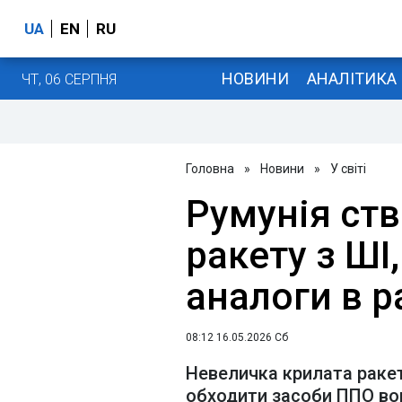
UA
EN
RU
НОВИНИ
АНАЛІТИКА
ЧТ, 06 СЕРПНЯ
Головна
»
Новини
»
У світі
Румунія ст
ракету з ШІ
аналоги в р
08:12 16.05.2026 Сб
Невеличка крилата ракет
обходити засоби ППО во