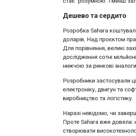
стає "розумною" і менш зал
Дешево та сердито
Розробка Sahara коштувала
доларів. Над проєктом пра
Для порівняння, великі зах
дослідження сотні мільйоні
нижчою за ринкові аналоги
Розробники застосували ці
електроніку, двигун та соф
виробництво та логістику.
Наразі невідомо, чи завер
Проте Sahara вже довела: н
створювати високотехноло