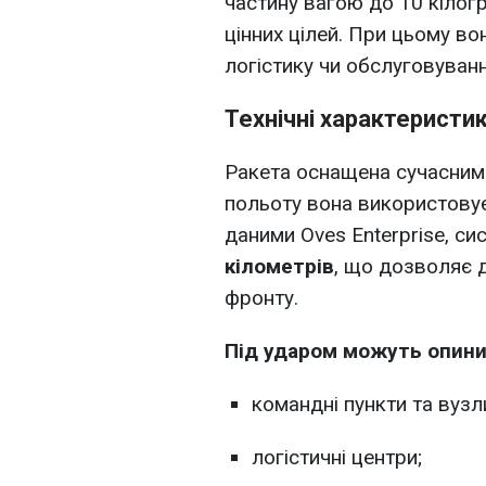
частину вагою до 10 кілог
цінних цілей. При цьому во
логістику чи обслуговуванн
Технічні характеристик
Ракета оснащена сучасним
польоту вона використову
даними Oves Enterprise, с
кілометрів
, що дозволяє д
фронту.
Під ударом можуть опини
командні пункти та вузли
логістичні центри;