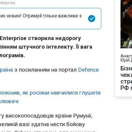
terprise)
их новин! Отримуй тільки важливе з
Enterprise створила недорогу
інням штучного інтелекту. Її вага
лограмів.
Анаст
Юрій 
Біз
раїна
з посиланням на портал
Defence
чек
стр
РФ 
пояснив, як росіяни навчилися глушити
плювачі
у високопосадовців країни Румунії,
великій вазі здатна нести бойову