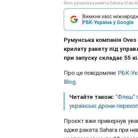
Фото: румунська ракета Sahara (Oves En
Вимкни хаос міжнародн
РБК-Україна у Google
Румунська компанія Oves 
крилату ракету під управл
при запуску складає 55 кі
Про це повідомляє
РБК-Ук
Blog
.
Читайте також:
"Флеш" 
українські дрони-перехо
Проєкт вже привернув уваг
адже ракета Sahara при не