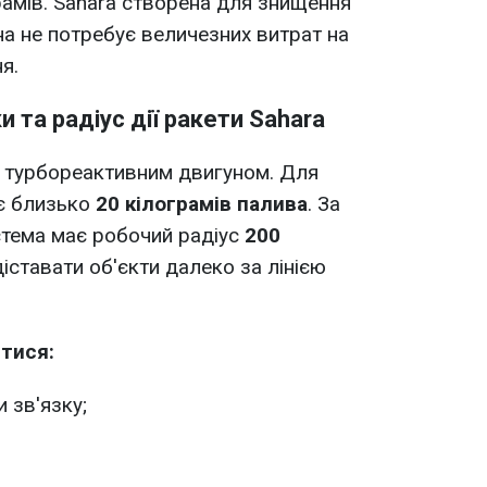
рамів. Sahara створена для знищення
на не потребує величезних витрат на
я.
и та радіус дії ракети Sahara
 турбореактивним двигуном. Для
є близько
20 кілограмів палива
. За
истема має робочий радіус
200
іставати об'єкти далеко за лінією
тися:
 зв'язку;