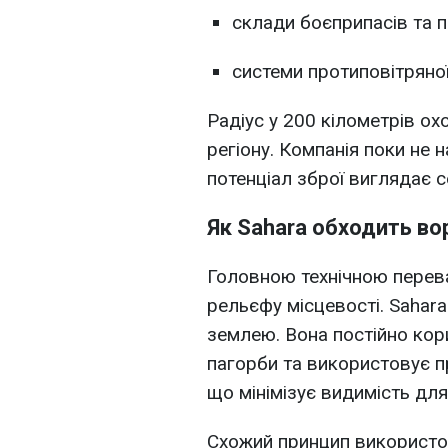
склади боєприпасів та п
системи протиповітряно
Радіус у 200 кілометрів о
регіону. Компанія поки не 
потенціал зброї виглядає 
Як Sahara обходить в
Головною технічною переваг
рельєфу місцевості. Sahara
землею. Вона постійно кор
пагорби та використовує п
що мінімізує видимість дл
Схожий принцип використо