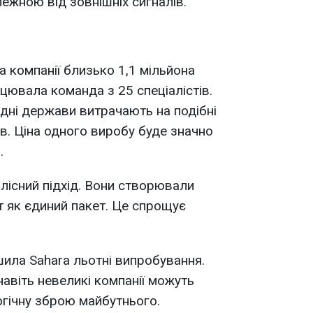
ежною від зовнішніх сигналів.
 компанії близько 1,1 мільйона
цювала команда з 25 спеціалістів.
ідні держави витрачають на подібні
в. Ціна одного виробу буде значно
.
лісний підхід. Вони створювали
т як єдиний пакет. Це спрощує
шила Sahara льотні випробування.
авіть невеликі компанії можуть
гічну зброю майбутнього.