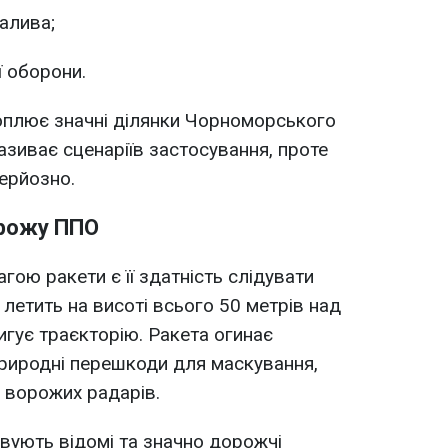
алива;
ї оборони.
хоплює значні ділянки Чорноморського
називає сценаріїв застосування, проте
серйозно.
орожу ППО
ою ракети є її здатність слідувати
 летить на висоті всього 50 метрів над
игує траєкторію. Ракета огинає
риродні перешкоди для маскування,
я ворожих радарів.
вують відомі та значно дорожчі