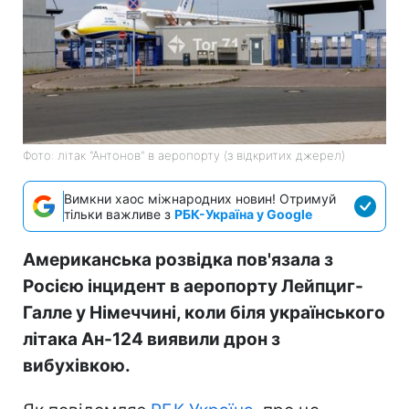
Фото: літак "Антонов" в аеропорту (з відкритих джерел)
Вимкни хаос міжнародних новин! Отримуй
тільки важливе з
РБК-Україна у Google
Американська розвідка пов'язала з
Росією інцидент в аеропорту Лейпциг-
Галле у Німеччині, коли біля українського
літака Ан-124 виявили дрон з
вибухівкою.