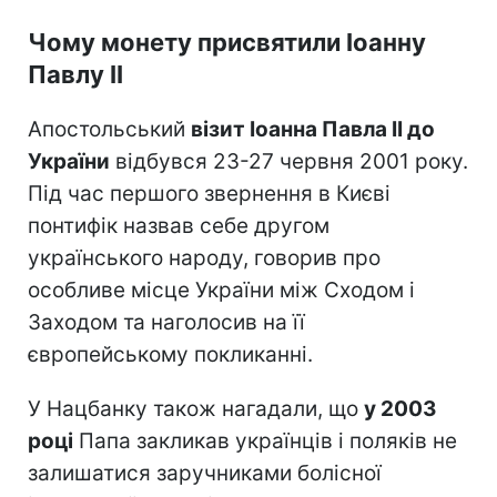
Чому монету присвятили Іоанну
Павлу II
Апостольський
візит Іоанна Павла II до
України
відбувся 23-27 червня 2001 року.
Під час першого звернення в Києві
понтифік назвав себе другом
українського народу, говорив про
особливе місце України між Сходом і
Заходом та наголосив на її
європейському покликанні.
У Нацбанку також нагадали, що
у 2003
році
Папа закликав українців і поляків не
залишатися заручниками болісної