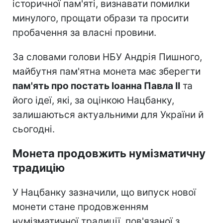
історичної пам'яті, визнавати помилки
минулого, прощати образи та просити
пробачення за власні провини.
За словами голови НБУ Андрія Пишного,
майбутня пам'ятна монета має зберегти
пам'ять про постать Іоанна Павла II
та
його ідеї, які, за оцінкою Нацбанку,
залишаються актуальними для України й
сьогодні.
Монета продовжить нумізматичну
традицію
У Нацбанку зазначили, що випуск нової
монети стане продовженням
нумізматичної традиції, пов'язаної з