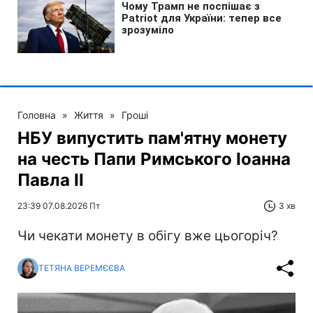
Головна
»
Життя
»
Гроші
НБУ випустить пам'ятну монету
на честь Папи Римського Іоанна
Павла II
23:39 07.08.2026 Пт
3 хв
Чи чекати монету в обігу вже цьогоріч?
ТЕТЯНА ВЕРЕМЄЄВА