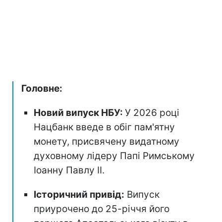
Головне:
Новий випуск НБУ:
У 2026 році
Нацбанк введе в обіг пам'ятну
монету, присвячену видатному
духовному лідеру Папі Римському
Іоанну Павлу II.
Історичний привід:
Випуск
приурочено до 25-річчя його