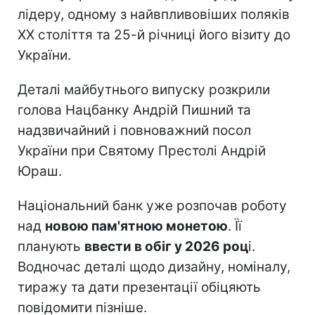
лідеру, одному з найвпливовіших поляків
ХХ століття та 25-й річниці його візиту до
України.
Деталі майбутнього випуску розкрили
голова Нацбанку Андрій Пишний та
надзвичайний і повноважний посол
України при Святому Престолі Андрій
Юраш.
Національний банк уже розпочав роботу
над
новою пам'ятною монетою
. Її
планують
ввести в обіг у 2026 роц
і.
Водночас деталі щодо дизайну, номіналу,
тиражу та дати презентації обіцяють
повідомити пізніше.