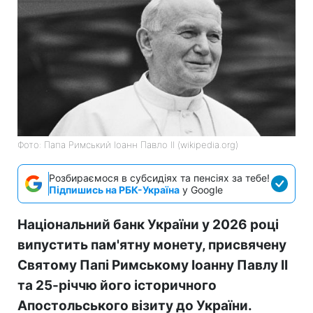
Фото: Папа Римський Іоанн Павло II (wikipedia.org)
Розбираємося в субсидіях та пенсіях за тебе!
Підпишись на РБК-Україна
у Google
Національний банк України у 2026 році
випустить пам'ятну монету, присвячену
Святому Папі Римському Іоанну Павлу II
та 25-річчю його історичного
Апостольського візиту до України.