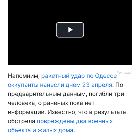
Play
Video
Напомним,
ракетный удар по Одессе
оккупанты нанесли днем 23 апреля
. По
предварительным данным, погибли три
человека, о раненых пока нет
информации. Известно, что в результате
обстрела
повреждены два военных
объекта и жилых дома
.