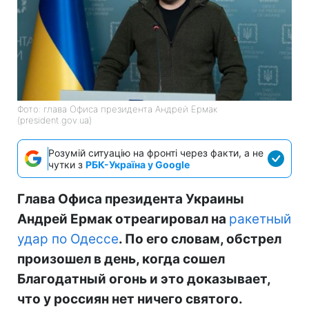
Фото: глава Офиса президента Андрей Ермак
(president.gov.ua)
Розумій ситуацію на фронті через факти, а не
чутки з
РБК-Україна у Google
Глава Офиса президента Украины
Андрей Ермак отреагировал на
ракетный
удар по Одессе
. По его словам, обстрел
произошел в день, когда сошел
Благодатный огонь и это доказывает,
что у россиян нет ничего святого.