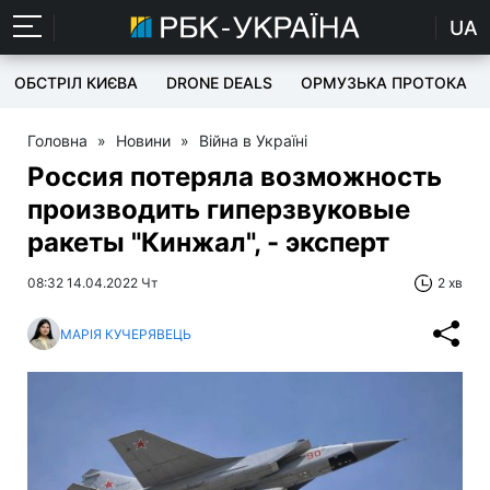
UA
ОБСТРІЛ КИЄВА
DRONE DEALS
ОРМУЗЬКА ПРОТОКА
Головна
»
Новини
»
Війна в Україні
Россия потеряла возможность
производить гиперзвуковые
ракеты "Кинжал", - эксперт
08:32 14.04.2022 Чт
2 хв
МАРІЯ КУЧЕРЯВЕЦЬ