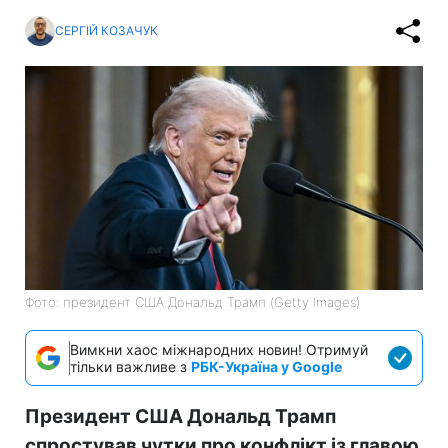
СЕРГІЙ КОЗАЧУК
Фото: президент США Дональд Трамп (Getty Images)
Вимкни хаос міжнародних новин! Отримуй
тільки важливе з
РБК-Україна у Google
Президент США Дональд Трамп
спростував чутки про конфлікт із главою