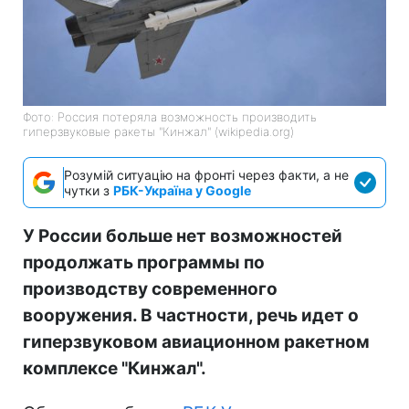
Фото: Россия потеряла возможность производить
гиперзвуковые ракеты "Кинжал" (wikipedia.org)
Розумій ситуацію на фронті через факти, а не
чутки з
РБК-Україна у Google
У России больше нет возможностей
продолжать программы по
производству современного
вооружения. В частности, речь идет о
гиперзвуковом авиационном ракетном
комплексе "Кинжал".