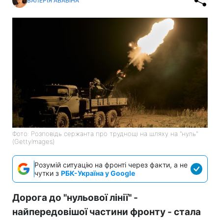
ВАЛЕРІЯ АБАБІНА
Фото: Розповідь сержанта про труднощі на шляху на "нуль"
(GettyImages)
Розумій ситуацію на фронті через факти, а не
чутки з
РБК-Україна у Google
Дорога до "нульової лінії" -
найпередовішої частини фронту - стала