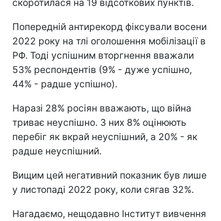
скоротилася на 19 відсоткових пунктів.
Попередній антирекорд фіксували восени
2022 року на тлі оголошення мобілізації в
РФ. Тоді успішним вторгнення вважали
53% респондентів (9% - дуже успішно,
44% - радше успішно).
Наразі 28% росіян вважають, що війна
триває неуспішно. З них 8% оцінюють
перебіг як вкрай неуспішний, а 20% - як
радше неуспішний.
Вищим цей негативний показник був лише
у листопаді 2022 року, коли сягав 32%.
Нагадаємо, нещодавно Інститут вивчення