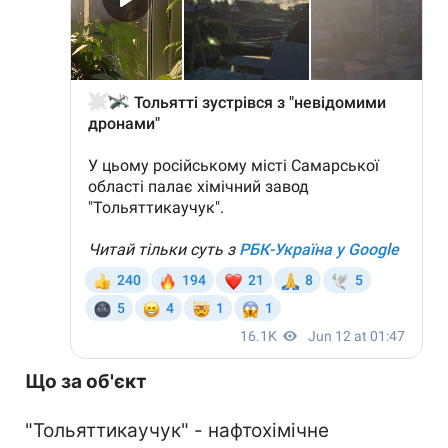
Що за об'єкт
"Тольяттикаучук" - нафтохімічне