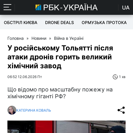
UA
ОБСТРІЛ КИЄВА
DRONE DEALS
ОРМУЗЬКА ПРОТОКА
Головна
»
Новини
»
Війна в Україні
У російському Тольятті після
атаки дронів горить великий
хімічний завод
06:52 12.06.2026 Пт
1 хв
Що відомо про масштабну пожежу на
хімічному гіганті РФ?
КАТЕРИНА КОВАЛЬ