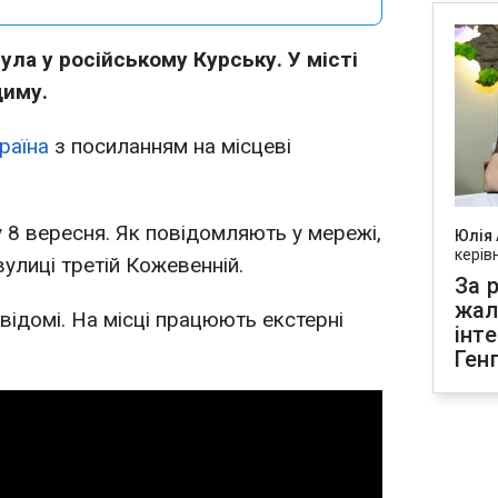
ла у російському Курську. У місті
диму.
раїна
з посиланням на місцеві
8 вересня. Як повідомляють у мережі,
Юлія
керів
улиці третій Кожевенній.
За р
жал
відомі. На місці працюють екстерні
інт
Ген