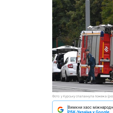
Фото: у Курську спалахнула пожежа (ро
Вимкни хаос міжнародн
РБК-Україна у Google