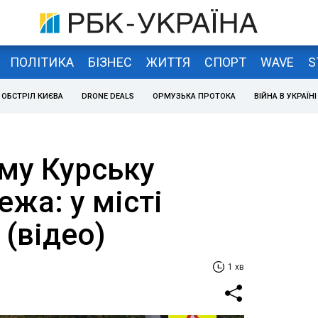
ПОЛІТИКА
БІЗНЕС
ЖИТТЯ
СПОРТ
WAVE
S
ОБСТРІЛ КИЄВА
DRONE DEALS
ОРМУЗЬКА ПРОТОКА
ВІЙНА В УКРАЇНІ
му Курську
жа: у місті
(відео)
1 хв