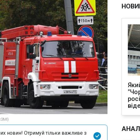
НОВИ
Яки
"Чо
рос
від
сЗМІ)
АНАЛ
их новин! Отримуй тільки важливе з