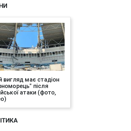
НИ
й вигляд має стадіон
рноморець" після
ійської атаки (фото,
ео)
ІТИКА