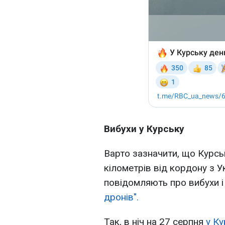
Вибухи у Курську
Варто зазначити, що Курсь
кілометрів від кордону з У
повідомляють про вибухи 
дронів".
Так, в ніч на 27 серпня
у Ку