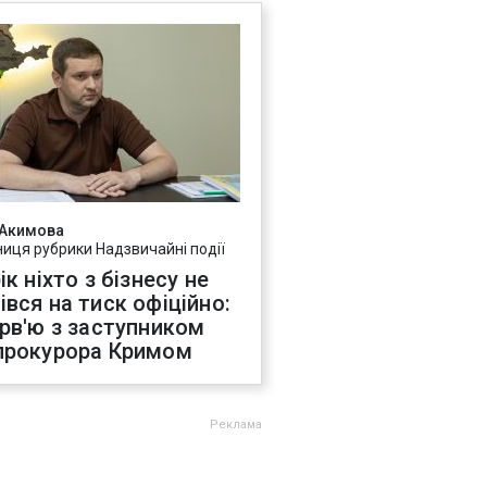
 Акимова
ниця рубрики Надзвичайні події
ік ніхто з бізнесу не
івся на тиск офіційно:
ерв'ю з заступником
прокурора Кримом