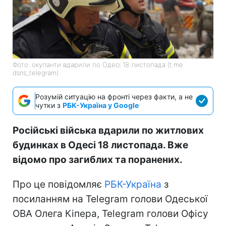
Фото: окупанти вдарили по Одесі 18 листопада (t.me
dsns_telegram)
Розумій ситуацію на фронті через факти, а не
чутки з
РБК-Україна у Google
Російські війська вдарили по житлових
будинках в Одесі 18 листопада. Вже
відомо про загиблих та поранених.
Про це повідомляє
РБК-Україна
з
посиланням на Telegram голови Одеської
ОВА Олега Кіпера, Telegram голови Офісу