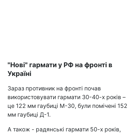
"Нові" гармати у РФ на фронті в
Україні
Зараз противник на фронті почав
використовувати гармати 30-40-х років –
це 122 мм гаубиці М-30, були помічені 152
мм гаубиці Д-1.
А також - радянські гармати 50-х років,