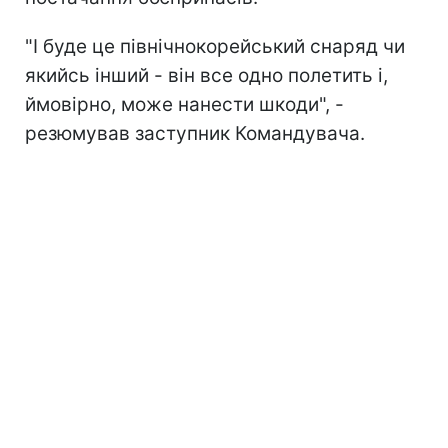
"І буде це північнокорейський снаряд чи
якийсь інший - він все одно полетить і,
ймовірно, може нанести шкоди", -
резюмував заступник Командувача.