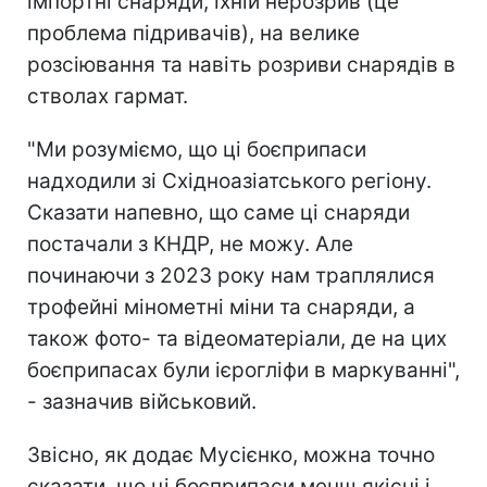
імпортні снаряди, їхній нерозрив (це
проблема підривачів), на велике
розсіювання та навіть розриви снарядів в
стволах гармат.
"Ми розуміємо, що ці боєприпаси
надходили зі Східноазіатського регіону.
Сказати напевно, що саме ці снаряди
постачали з КНДР, не можу. Але
починаючи з 2023 року нам траплялися
трофейні мінометні міни та снаряди, а
також фото- та відеоматеріали, де на цих
боєприпасах були ієрогліфи в маркуванні",
- зазначив військовий.
Звісно, як додає Мусієнко, можна точно
сказати, що ці боєприпаси менш якісні і