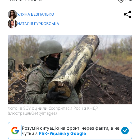
УЛЯНА БЕЗПАЛЬКО
НАТАЛІЯ ГУРКОВСЬКА
Фото: в ЗСУ оцінили боєприпаси Росії з КНДР
(ілюстрація/GettyImages)
Розумій ситуацію на фронті через факти, а не
чутки з
РБК-Україна у Google