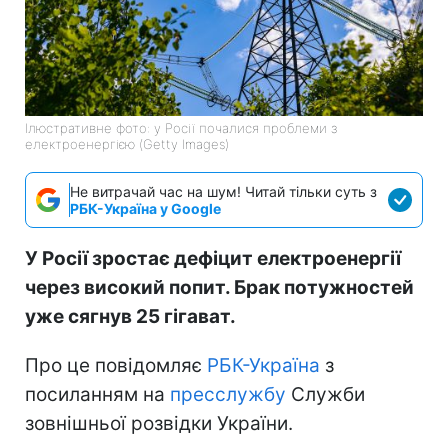
Ілюстративне фото: у Росії почалися проблеми з
електроенергією (Getty Images)
Не витрачай час на шум! Читай тільки суть з
РБК-Україна у Google
У Росії зростає дефіцит електроенергії
через високий попит. Брак потужностей
уже сягнув 25 гігават.
Про це повідомляє
РБК-Україна
з
посиланням на
пресслужбу
Служби
зовнішньої розвідки України.