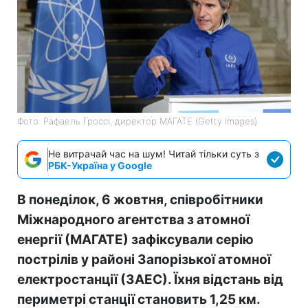
Фото: Рафаель Гроссі, директор МАГАТЕ (Getty Images)
Не витрачай час на шум! Читай тільки суть з
РБК-Україна у Google
В понеділок, 6 жовтня, співробітники
Міжнародного агентства з атомної
енергії (МАГАТЕ) зафіксували серію
пострілів у районі Запорізької атомної
електростанції (ЗАЕС). Їхня відстань від
периметрі станції становить 1,25 км.