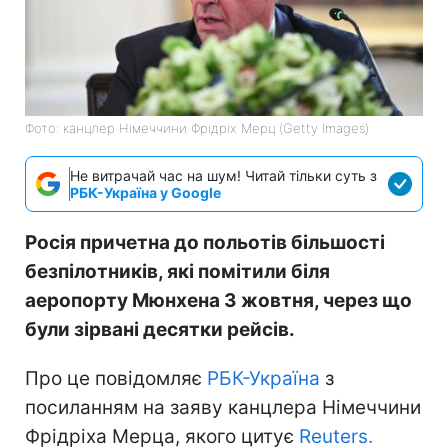
Фото: канцлер Німеччини Фрідріх Мерц (Getty Images)
Не витрачай час на шум! Читай тільки суть з
РБК-Україна у Google
Росія причетна до польотів більшості
безпілотників, які помітили біля
аеропорту Мюнхена 3 жовтня, через що
були зірвані десятки рейсів.
Про це повідомляє
РБК-Україна
з
посиланням на заяву канцлера Німеччини
Фрідріха Мерца, якого цитує
Reuters.