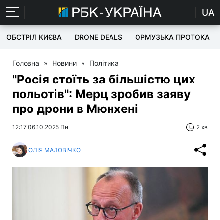
UA
ОБСТРІЛ КИЄВА
DRONE DEALS
ОРМУЗЬКА ПРОТОКА
Головна
»
Новини
»
Політика
"Росія стоїть за більшістю цих
польотів": Мерц зробив заяву
про дрони в Мюнхені
12:17 06.10.2025 Пн
2 хв
ЮЛІЯ МАЛОВІЧКО