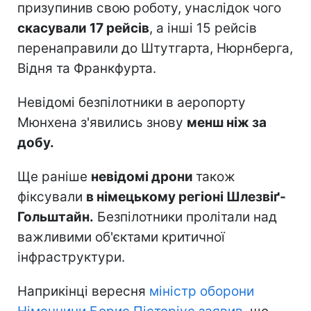
призупинив свою роботу, унаслідок чого
скасували 17 рейсів
, а інші 15 рейсів
перенаправили до Штутгарта, Нюрнберга,
Відня та Франкфурта.
Невідомі безпілотники в аеропорту
Мюнхена з'явились знову
менш ніж за
добу.
Ще раніше
невідомі дрони
також
фіксували
в німецькому регіоні Шлезвіґ-
Гольштайн.
Безпілотники пролітали над
важливими об'єктами критичної
інфраструктури.
Наприкінці вересня
міністр оборони