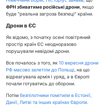
Німеччини Борис Пісторіус заявив,
що
ФРН збиватиме російські дрони
, якщо
буде "реальна загроза безпеці" країни.
Дрони в ЄС
Як відомо, з початку осені повітряний
простір країн ЄС неодноразово
порушували невідомі дрони.
Все почалось з того, як
10 вересня дрони
РФ масово залетіли до Польщі
, на що
відреагувала армія і уряд, а в Європі
почали готуватись до оборони.
Потім
безпілотники помітили в Естонії,
Данії, Литві та інших країнах Європи.