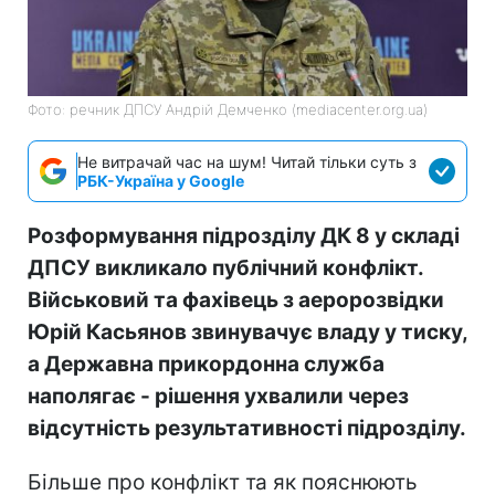
Фото: речник ДПСУ Андрій Демченко (mediacenter.org.ua)
Не витрачай час на шум! Читай тільки суть з
РБК-Україна у Google
Розформування підрозділу ДК 8 у складі
ДПСУ викликало публічний конфлікт.
Військовий та фахівець з аеророзвідки
Юрій Касьянов звинувачує владу у тиску,
а Державна прикордонна служба
наполягає - рішення ухвалили через
відсутність результативності підрозділу.
Більше про конфлікт та як пояснюють