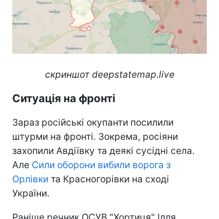
скриншот deepstatemap.live
Ситуація на фронті
Зараз російські окупанти посилили
штурми на фронті. Зокрема, росіяни
захопили Авдіївку та деякі сусідні села.
Але
Сили оборони вибили ворога з
Орлівки
та Красногорівки на сході
України.
Раніше речник ОСУВ "Хортиця" Ілля