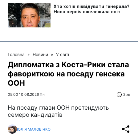
Головна
»
Новини
»
У світі
Дипломатка з Коста-Рики стала
фавориткою на посаду генсека
ООН
05:00 10.08.2026 Пн
2 хв
На посаду глави ООН претендують
семеро кандидатів
ЮЛІЯ МАЛОВІЧКО