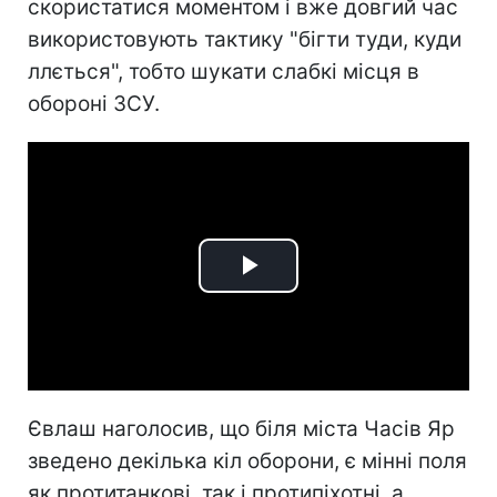
скористатися моментом і вже довгий час
використовують тактику "бігти туди, куди
ллється", тобто шукати слабкі місця в
обороні ЗСУ.
Play
Video
Євлаш наголосив, що біля міста Часів Яр
зведено декілька кіл оборони, є мінні поля
як протитанкові, так і протипіхотні, а