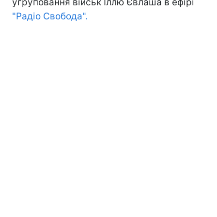
угруповання військ Іллю Євлаша в ефірі
"Радіо Свобода".