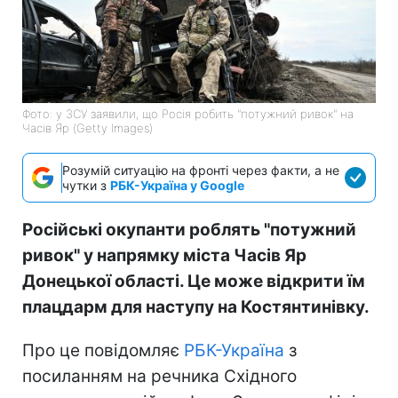
Фото: у ЗСУ заявили, що Росія робить "потужний ривок" на
Часів Яр (Getty Images)
Розумій ситуацію на фронті через факти, а не
чутки з
РБК-Україна у Google
Російські окупанти роблять "потужний
ривок" у напрямку міста Часів Яр
Донецької області. Це може відкрити їм
плацдарм для наступу на Костянтинівку.
Про це повідомляє
РБК-Україна
з
посиланням на речника Східного