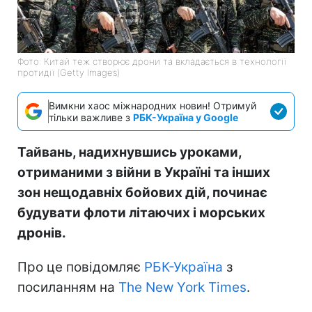
Фото: Китай теж створює дрони та вкладається в технології
протидії (Getty Images)
Вимкни хаос міжнародних новин! Отримуй
тільки важливе з
РБК-Україна у Google
Тайвань, надихнувшись уроками,
отриманими з війни в Україні та інших
зон нещодавніх бойових дій, починає
будувати флоти літаючих і морських
дронів.
Про це повідомляє
РБК-Україна
з
посиланням на
The New York Times
.