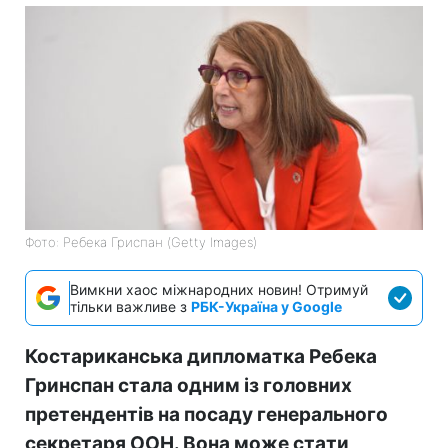
Фото: Ребека Гриспан (Getty Images)
Вимкни хаос міжнародних новин! Отримуй
тільки важливе з
РБК-Україна у Google
Костариканська дипломатка Ребека
Гринспан стала одним із головних
претендентів на посаду генерального
секретаря ООН. Вона може стати