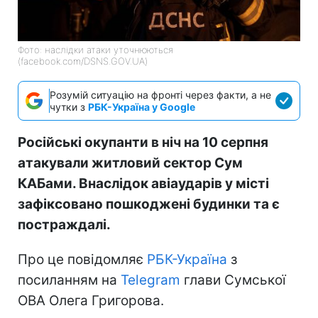
Фото: наслідки атаки уточнюються
(facebook.com/DSNS.GOV.UA)
Розумій ситуацію на фронті через факти, а не
чутки з
РБК-Україна у Google
Російські окупанти в ніч на 10 серпня
атакували житловий сектор Сум
КАБами. Внаслідок авіаударів у місті
зафіксовано пошкоджені будинки та є
постраждалі.
Про це повідомляє
РБК-Україна
з
посиланням на
Telegram
глави Сумської
ОВА Олега Григорова.