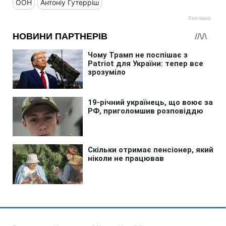
ООН
Антоніу Гутерріш