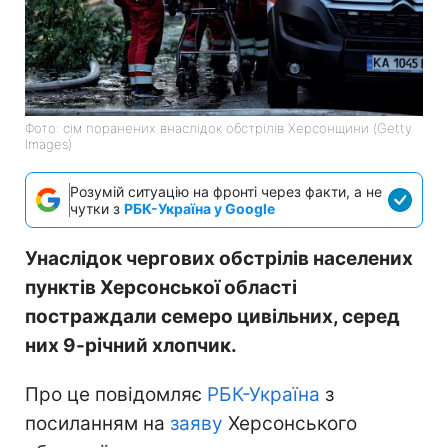
Фото: сім поранених внаслідок обстрілів Херсонщини (Getty
Images)
Розумій ситуацію на фронті через факти, а не
чутки з
РБК-Україна у Google
Унаслідок чергових обстрілів населених
пунктів Херсонської області
постраждали семеро цивільних, серед
них 9-річний хлопчик.
Про це повідомляє
РБК-Україна
з
посиланням на
заяву
Херсонського