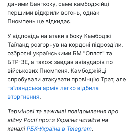
даними Бангкоку, саме камбоджійці
першими відкрили вогонь, однак
Пномпень це відкидає.
У відповідь на атаки з боку Камбоджі
Таїланд розгорнув на кордоні підрозділи,
озброєні українськими БМ "Оплот" та
БТР-3Е, а також завдав авіаударів по
військових Пномпеня. Камбоджійці
спробували атакувати провінцію Трат, але
таїландська армія легко відбила
вторгнення
.
Термінові та важливі повідомлення про
війну Росії проти України читайте на
каналі
РБК-Україна в Telegram
.