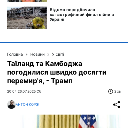
Головна
»
Новини
»
У світі
Таїланд та Камбоджа
погодилися швидко досягти
перемир'я, - Трамп
20:04 26.07.2025 Сб
2 хв
АНТОН КОРЖ