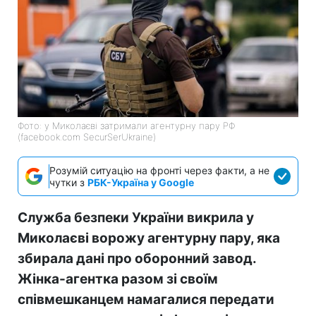
Фото: у Миколаєві затримали агентурну пару РФ
(facebook.com SecurSerUkraine)
Розумій ситуацію на фронті через факти, а не
чутки з
РБК-Україна у Google
Служба безпеки України викрила у
Миколаєві ворожу агентурну пару, яка
збирала дані про оборонний завод.
Жінка-агентка разом зі своїм
співмешканцем намагалися передати