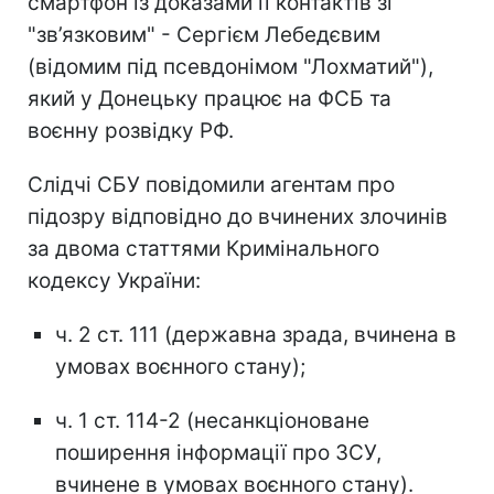
смартфон із доказами її контактів зі
"зв’язковим" - Сергієм Лебедєвим
(відомим під псевдонімом "Лохматий"),
який у Донецьку працює на ФСБ та
воєнну розвідку РФ.
Слідчі СБУ повідомили агентам про
підозру відповідно до вчинених злочинів
за двома статтями Кримінального
кодексу України:
ч. 2 ст. 111 (державна зрада, вчинена в
умовах воєнного стану);
ч. 1 ст. 114-2 (несанкціоноване
поширення інформації про ЗСУ,
вчинене в умовах воєнного стану).