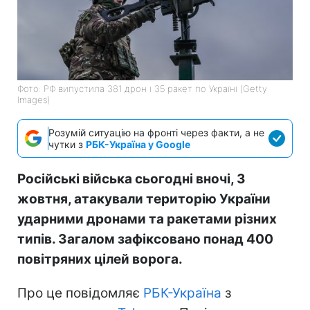
Фото: РФ випустила 381 дрон і 35 ракет по Україні (Getty
Images)
Розумій ситуацію на фронті через факти, а не
чутки з
РБК-Україна у Google
Російські війська сьогодні вночі, 3
жовтня, атакували територію України
ударними дронами та ракетами різних
типів. Загалом зафіксовано понад 400
повітряних цілей ворога.
Про це повідомляє
РБК-Україна
з