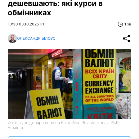
дешевшають: які курси в
обмінниках
10:30 03.10.2025 Пт
1 хв
ОЛЕКСАНДР БІЛОУС
Фото: курс долара впав на 5 копійок (Віталій Носач, РБК-
Україна)