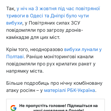
Так,
у ніч на 3 жовтня під час повітряної
тривоги в Одесі та Дніпрі було чути
вибухи
, у Повітряних силах ЗСУ
повідомляли про загрозу дронів-
камікадзе для цих міст.
Крім того, неодноразово
вибухи лунали у
Полтаві
. Раніше моніторингові канали
повідомляли про рух крилатих ракет у
напрямку міста.
Більше подробиць про нічну комбіновану
атаку росіян – у
матеріалі РБК-Україна
.
Не пропустіть головне! Підпишіться на
наші оновлення в Google!