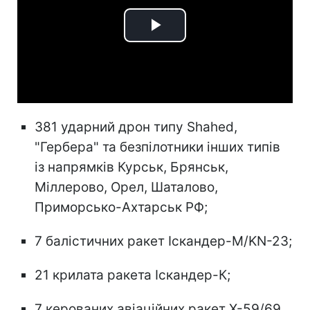
Play
Video
381 ударний дрон типу Shahed,
"Гербера" та безпілотники інших типів
із напрямків Курськ, Брянськ,
Міллерово, Орел, Шаталово,
Приморсько-Ахтарськ РФ;
7 балістичних ракет Іскандер-М/KN-23;
21 крилата ракета Іскандер-К;
7 керованих авіаційних ракет Х-59/69.