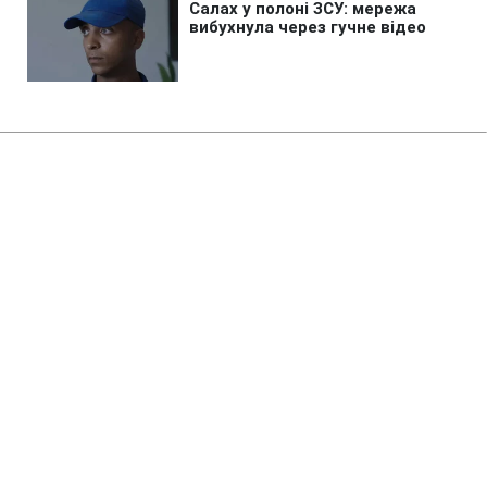
Головна
»
Новини
»
У світі
Фінські болота допоможуть
захистити країну від вторгнення
РФ
02:31 07.08.2026 Пт
3 хв
Від якого саме нападу захистять болота
Фінляндії?
ПИЛИП БОЙКО