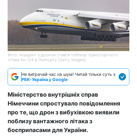
Фото: інцидент з дроном стався поблизу транспортного
літака Ан-124 в Лейпцигу (Getty Images)
Не витрачай час на шум! Читай тільки суть з
РБК-Україна у Google
Міністерство внутрішніх справ
Німеччини спростувало повідомлення
про те, що дрон з вибухівкою виявили
поблизу вантажного літака з
боєприпасами для України.