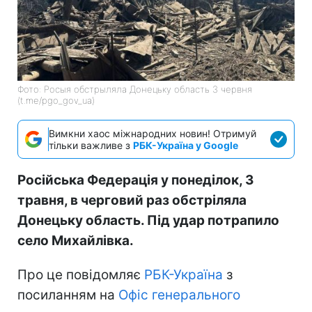
Фото: Росыя обстрыляла Донецьку область 3 червня
(t.me/pgo_gov_ua)
Вимкни хаос міжнародних новин! Отримуй
тільки важливе з
РБК-Україна у Google
Російська Федерація у понеділок, 3
травня, в черговий раз обстріляла
Донецьку область. Під удар потрапило
село Михайлівка.
Про це повідомляє
РБК-Україна
з
посиланням на
Офіс генерального