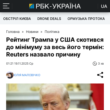
UA
ОБСТРІЛ КИЄВА
DRONE DEALS
ОРМУЗЬКА ПРОТОКА
Головна
»
Новини
»
Політика
Рейтинг Трампа у США скотився
до мінімуму за весь його термін:
Reuters назвало причину
01:21 19.11.2025 Ср
3 хв
ЮЛІЯ МАЛОВІЧКО