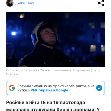
ЕДУАРД ТКАЧ
Фото: ворог атакував Харків щонайменше 11 дронами (Getty
Images)
Розумій ситуацію на фронті через факти, а не
чутки з
РБК-Україна у Google
Росіяни в ніч з 18 на 19 листопада
масовано атакували Харків дронами. У