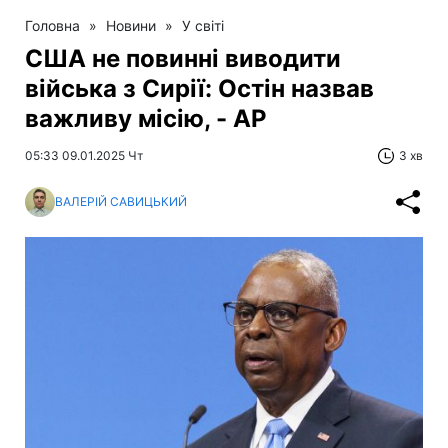
Головна
»
Новини
»
У світі
США не повинні виводити
війська з Сирії: Остін назвав
важливу місію, - AP
05:33 09.01.2025 Чт
3 хв
ВАЛЕРІЙ САВИЦЬКИЙ