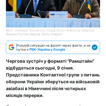
Фото: очільник Пентагону Ллойд Остін та міністр оборони
України Рустем Умєров (Getty Images)
Розумій ситуацію на фронті через факти, а не
чутки з
РБК-Україна у Google
Чергова зустріч у форматі "Рамштайн"
відбудеться сьогодні, 9 січня.
Представники Контактної групи з питань
оборони України зберуться на військовій
авіабазі в Німеччині після чотирьох
місяців перерви.