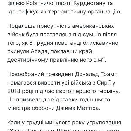
філією Робітничої партії Курдистану та
ідентифікує як терористичну організацію.
Подальша присутність американських
військ була поставлена під сумнів після
того, як 8 грудня повстанці блискавично
скинули Асада, поклавши край
десятирічному правлінню його сім'ї.
Новообраний президент Дональд Трамп
намагався вивести усі війська з Сирії у
2018 році під час свого першого терміну.
Це призвело до відставки тодішнього
міністра оборони Джима Меттіса.
Коли у грудні минулого року угруповання
"Хайят Тахрір аш-Шам" виступило проти