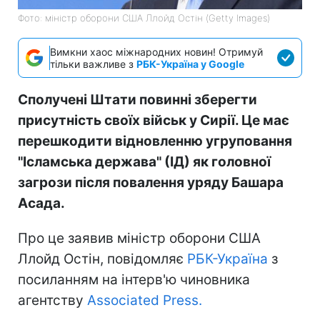
Фото: міністр оборони США Ллойд Остін (Getty Images)
Вимкни хаос міжнародних новин! Отримуй
тільки важливе з
РБК-Україна у Google
Сполучені Штати повинні зберегти
присутність своїх військ у Сирії. Це має
перешкодити відновленню угруповання
"Ісламська держава" (ІД) як головної
загрози після повалення уряду Башара
Асада.
Про це заявив міністр оборони США
Ллойд Остін, повідомляє
РБК-Україна
з
посиланням на інтерв'ю чиновника
агентству
Associated Press.