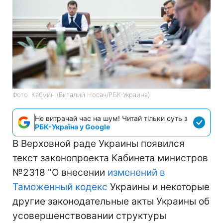
Фото: Кабмин (Виталий Носач/РБК-Украина)
Не витрачай час на шум! Читай тільки суть з
РБК-Україна у Google
В Верховной раде Украины появился
текст законопроекта Кабинета министров
№2318 "О внесении
изменений в
Таможенный кодекс
Украины и некоторые
другие законодательные акты Украины об
усовершенствовании структуры