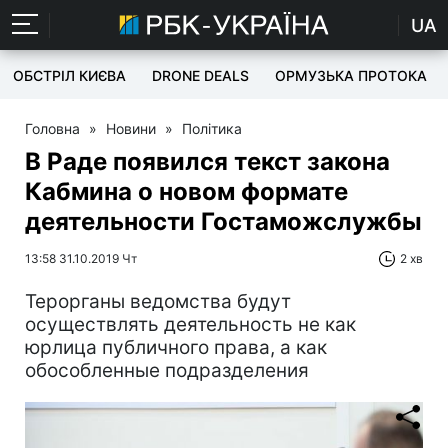
UA
ОБСТРІЛ КИЄВА
DRONE DEALS
ОРМУЗЬКА ПРОТОКА
Головна
»
Новини
»
Політика
В Раде появился текст закона
Кабмина о новом формате
деятельности Гостаможслужбы
13:58 31.10.2019 Чт
2 хв
Терорганы ведомства будут
осуществлять деятельность не как
юрлица публичного права, а как
обособленные подразделения