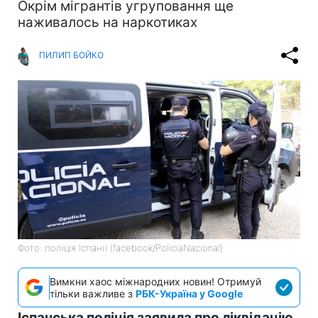
Окрім мігрантів угруповання ще
наживалось на наркотиках
ПИЛИП БОЙКО
Фото: поліція Іспанії (facebook/PoliciaNacional)
Вимкни хаос міжнародних новин! Отримуй
тільки важливе з
РБК-Україна у Google
Іспанська поліція заявила про ліквідацію