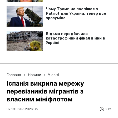
Головна
»
Новини
»
У світі
Іспанія викрила мережу
перевізників мігрантів з
власним мініфлотом
07:19 08.08.2026 Сб
2 хв