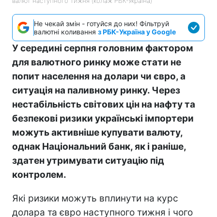
валют наступного тижня (колаж РБК-Україна)
Не чекай змін - готуйся до них! Фільтруй
валютні коливання
з РБК-Україна у Google
У середині серпня головним фактором
для валютного ринку може стати не
попит населення на долари чи євро, а
ситуація на паливному ринку. Через
нестабільність світових цін на нафту та
безпекові ризики українські імпортери
можуть активніше купувати валюту,
однак Національний банк, як і раніше,
здатен утримувати ситуацію під
контролем.
Які ризики можуть вплинути на курс
долара та євро наступного тижня і чого