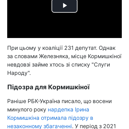
Play
Video
При цьому у коаліції 231 депутат. Однак
за словами Железняка, місце Кормишкіної
невдовзі займе хтось зі списку "Слуги
Народу".
Підозра для Кормишкіної
Раніше РБК-Україна писало, що восени
минулого року
нардепка Ірина
Кормишкіна отримала підозру в
незаконному збагаченні
. У період з 2021