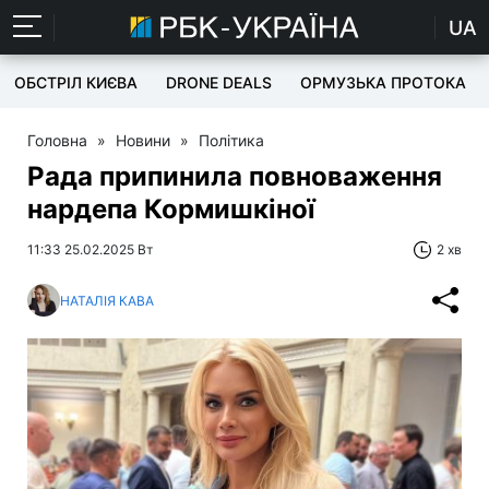
UA
ОБСТРІЛ КИЄВА
DRONE DEALS
ОРМУЗЬКА ПРОТОКА
Головна
»
Новини
»
Політика
Рада припинила повноваження
нардепа Кормишкіної
11:33 25.02.2025 Вт
2 хв
НАТАЛІЯ КАВА