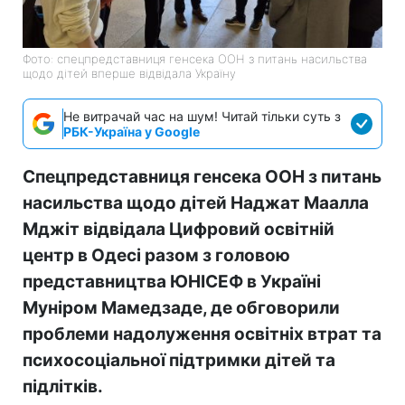
Фото: спецпредставниця генсека ООН з питань насильства
щодо дітей вперше відвідала Україну
Не витрачай час на шум! Читай тільки суть з
РБК-Україна у Google
Спецпредставниця генсека ООН з питань
насильства щодо дітей Наджат Маалла
Мджіт відвідала Цифровий освітній
центр в Одесі разом з головою
представництва ЮНІСЕФ в Україні
Муніром Мамедзаде, де обговорили
проблеми надолуження освітніх втрат та
психосоціальної підтримки дітей та
підлітків.