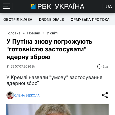
UA
ОБСТРІЛ КИЄВА
DRONE DEALS
ОРМУЗЬКА ПРОТОКА
Головна
»
Новини
»
У світі
У Путіна знову погрожують
"готовністю застосувати"
ядерну зброю
21:55 07.07.2026 Вт
2 хв
У Кремлі назвали "умову" застосування
ядерної зброї
ОЛЕНА БДЖОЛА