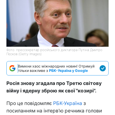
Фото: прессекретар російського диктатора Путіна Дмитро
Пєсков (Getty Images)
Вимкни хаос міжнародних новин! Отримуй
тільки важливе з
РБК-Україна у Google
Росія знову згадала про Третю світову
війну і ядерну зброю як свої "козирі".
Про це повідомляє
РБК-Україна
з
посиланням на інтерв'ю речника голови