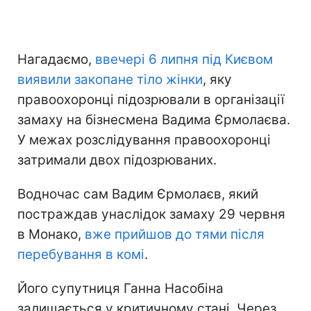
Нагадаємо,
ввечері 6 липня під Києвом
виявили закопане тіло жінки
, яку
правоохоронці підозрювали в організації
замаху на бізнесмена Вадима Єрмолаєва.
У межах розслідування правоохоронці
затримали двох підозрюваних.
Водночас сам Вадим Єрмолаєв, який
постраждав унаслідок замаху 29 червня
в Монако,
вже прийшов до тями після
перебування в комі
.
Його супутниця Ганна Насобіна
залишається у критичному стані. Через