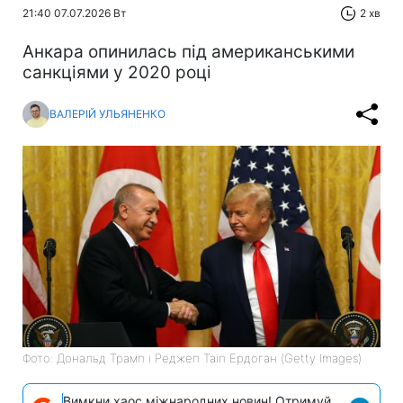
21:40 07.07.2026 Вт
2 хв
Анкара опинилась під американськими
санкціями у 2020 році
ВАЛЕРІЙ УЛЬЯНЕНКО
Фото: Дональд Трамп і Реджеп Таїп Ердоган (Getty Images)
Вимкни хаос міжнародних новин! Отримуй