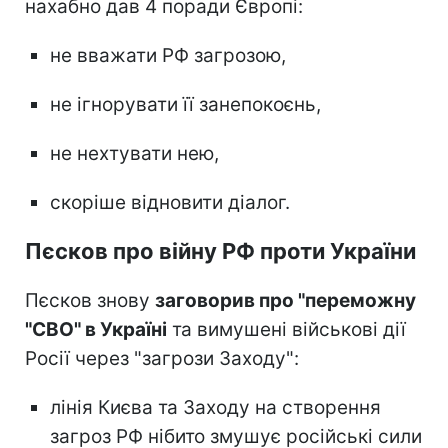
нахабно дав 4 поради Європі:
не вважати РФ загрозою,
не ігнорувати її занепокоєнь,
не нехтувати нею,
скоріше відновити діалог.
Пєсков про війну РФ проти України
Пєсков знову
заговорив про "переможну
"СВО" в Україні
та вимушені військові дії
Росії через "загрози Заходу":
лінія Києва та Заходу на створення
загроз РФ нібито змушує російські сили