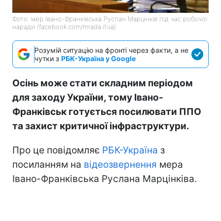
Фото: мер Івано-Франківська Руслан Марцінків під час робочої
наради (facebook.com/mrada.if.ua)
Розумій ситуацію на фронті через факти, а не
чутки з
РБК-Україна у Google
Осінь може стати складним періодом
для заходу України, тому Івано-
Франківськ готується посилювати ППО
та захист критичної інфраструктури.
Про це повідомляє
РБК-Україна
з
посиланням на
відеозвернення
мера
Івано-Франківська Руслана Марцінківа.