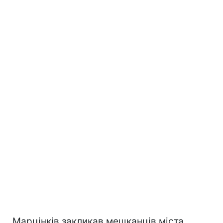
Марцінків закликав мешканців міста