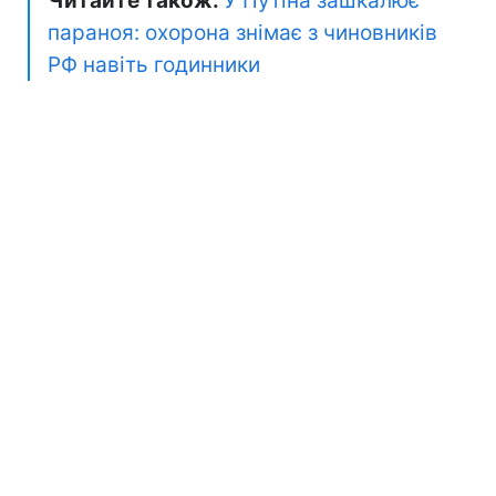
Читайте також:
У Путіна зашкалює
параноя: охорона знімає з чиновників
РФ навіть годинники