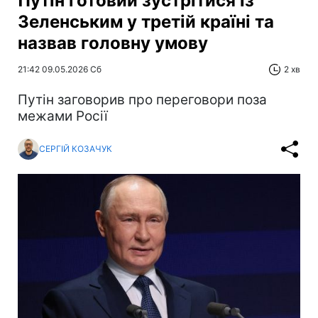
Путін готовий зустрітися із
Зеленським у третій країні та
назвав головну умову
21:42 09.05.2026 Сб
2 хв
Путін заговорив про переговори поза
межами Росії
СЕРГІЙ КОЗАЧУК