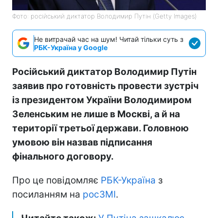
Фото: російський диктатор Володимир Путін (Getty Images)
Не витрачай час на шум! Читай тільки суть з
РБК-Україна у Google
Російський диктатор Володимир Путін
заявив про готовність провести зустріч
із президентом України Володимиром
Зеленським не лише в Москві, а й на
території третьої держави. Головною
умовою він назвав підписання
фінального договору.
Про це повідомляє
РБК-Україна
з
посиланням на
росЗМІ
.